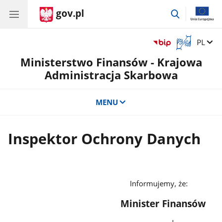
gov.pl
przejdź
do
wyszukiwar
Otwórz
Zmień 
PL
okno
Ministerstwo Finansów - Krajowa
z
tłumaczem
Administracja Skarbowa
języka
migowego
MENU
Inspektor Ochrony Danych
Informujemy, że:
Minister Finansów