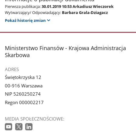
Pierwsza publikacja:
30.01.2019 10:53 Arkadiusz Wieczorek
Wytwarzający/ Odpowiadający:
Barbara Grala-Dziagacz
Pokaż historię zmian
stopka
Ministerstwo Finansów - Krajowa Administracja
Skarbowa
ADRES
Świętokrzyska 12
00-916 Warszawa
NIP 5260250274
Regon 000002217
MEDIA SPOŁECZNOŚCIOWE: