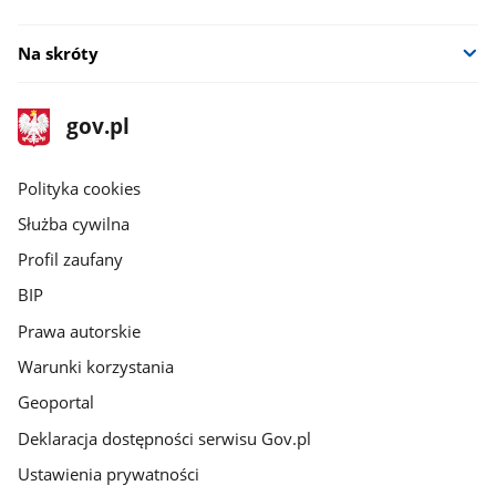
Na skróty
stopka
Strona
gov.pl
gov.pl
główna
gov.pl
Polityka cookies
Służba cywilna
Profil zaufany
BIP
Prawa autorskie
Warunki korzystania
Geoportal
Deklaracja dostępności serwisu Gov.pl
Ustawienia prywatności