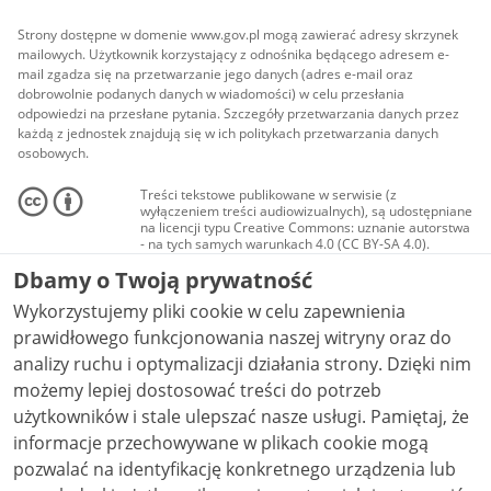
Strony dostępne w domenie www.gov.pl mogą zawierać adresy skrzynek
mailowych. Użytkownik korzystający z odnośnika będącego adresem e-
mail zgadza się na przetwarzanie jego danych (adres e-mail oraz
dobrowolnie podanych danych w wiadomości) w celu przesłania
odpowiedzi na przesłane pytania. Szczegóły przetwarzania danych przez
każdą z jednostek znajdują się w ich politykach przetwarzania danych
osobowych.
Treści tekstowe publikowane w serwisie (z
wyłączeniem treści audiowizualnych), są udostępniane
na licencji typu Creative Commons: uznanie autorstwa
- na tych samych warunkach 4.0 (CC BY-SA 4.0).
Materiały audiowizualne, w tym zdjęcia, materiały
Dbamy o Twoją prywatność
audio i wideo, są udostępniane na licencji typu
Creative Commons: uznanie autorstwa użycie
Wykorzystujemy pliki cookie w celu zapewnienia
niekomercyjne - bez utworów zależnych 4.0 (CC BY-
NC-ND 4.0), o ile nie jest to stwierdzone inaczej.
prawidłowego funkcjonowania naszej witryny oraz do
analizy ruchu i optymalizacji działania strony. Dzięki nim
możemy lepiej dostosować treści do potrzeb
użytkowników i stale ulepszać nasze usługi. Pamiętaj, że
informacje przechowywane w plikach cookie mogą
pozwalać na identyfikację konkretnego urządzenia lub