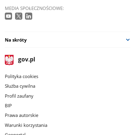
MEDIA SPOŁECZNOŚCIOWE:
Na skróty
stopka
Strona
gov.pl
gov.pl
główna
gov.pl
Polityka cookies
Służba cywilna
Profil zaufany
BIP
Prawa autorskie
Warunki korzystania
Geoportal