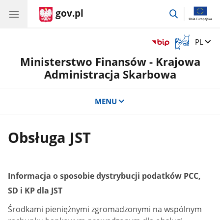
gov.pl
przejdź
do
wyszukiwar
Otwórz
Zmień 
PL
okno
Ministerstwo Finansów - Krajowa
z
tłumaczem
Administracja Skarbowa
języka
migowego
MENU
Obsługa JST
Informacja o sposobie dystrybucji podatków PCC,
SD i KP dla JST
Środkami pieniężnymi zgromadzonymi na wspólnym