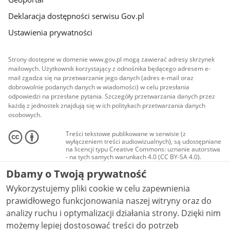
Deklaracja dostępności serwisu Gov.pl
Ustawienia prywatności
Strony dostępne w domenie www.gov.pl mogą zawierać adresy skrzynek
mailowych. Użytkownik korzystający z odnośnika będącego adresem e-
mail zgadza się na przetwarzanie jego danych (adres e-mail oraz
dobrowolnie podanych danych w wiadomości) w celu przesłania
odpowiedzi na przesłane pytania. Szczegóły przetwarzania danych przez
każdą z jednostek znajdują się w ich politykach przetwarzania danych
osobowych.
Treści tekstowe publikowane w serwisie (z
wyłączeniem treści audiowizualnych), są udostępniane
na licencji typu Creative Commons: uznanie autorstwa
- na tych samych warunkach 4.0 (CC BY-SA 4.0).
Materiały audiowizualne, w tym zdjęcia, materiały
Dbamy o Twoją prywatność
audio i wideo, są udostępniane na licencji typu
Creative Commons: uznanie autorstwa użycie
Wykorzystujemy pliki cookie w celu zapewnienia
niekomercyjne - bez utworów zależnych 4.0 (CC BY-
NC-ND 4.0), o ile nie jest to stwierdzone inaczej.
prawidłowego funkcjonowania naszej witryny oraz do
analizy ruchu i optymalizacji działania strony. Dzięki nim
możemy lepiej dostosować treści do potrzeb