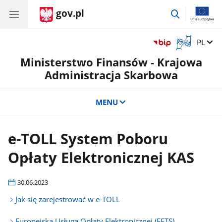
gov.pl
przejdź
do
wyszukiwar
Otwórz
Zmień 
PL
okno
Ministerstwo Finansów - Krajowa
z
tłumaczem
Administracja Skarbowa
języka
migowego
MENU
e-TOLL System Poboru
Opłaty Elektronicznej KAS
30.06.2023
Jak się zarejestrować w e-TOLL
Europejska Usługa Opłaty Elektronicznej (EETS)