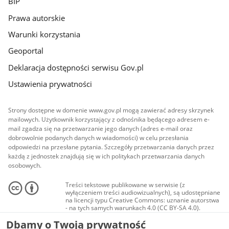
BIP
Prawa autorskie
Warunki korzystania
Geoportal
Deklaracja dostępności serwisu Gov.pl
Ustawienia prywatności
Strony dostępne w domenie www.gov.pl mogą zawierać adresy skrzynek
mailowych. Użytkownik korzystający z odnośnika będącego adresem e-
mail zgadza się na przetwarzanie jego danych (adres e-mail oraz
dobrowolnie podanych danych w wiadomości) w celu przesłania
odpowiedzi na przesłane pytania. Szczegóły przetwarzania danych przez
każdą z jednostek znajdują się w ich politykach przetwarzania danych
osobowych.
Treści tekstowe publikowane w serwisie (z
wyłączeniem treści audiowizualnych), są udostępniane
na licencji typu Creative Commons: uznanie autorstwa
- na tych samych warunkach 4.0 (CC BY-SA 4.0).
Materiały audiowizualne, w tym zdjęcia, materiały
Dbamy o Twoją prywatność
audio i wideo, są udostępniane na licencji typu