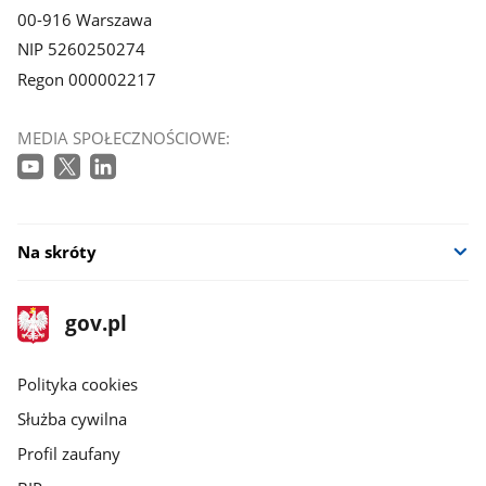
00-916 Warszawa
NIP 5260250274
Regon 000002217
MEDIA SPOŁECZNOŚCIOWE:
Na skróty
stopka
Strona
gov.pl
gov.pl
główna
gov.pl
Polityka cookies
Służba cywilna
Profil zaufany