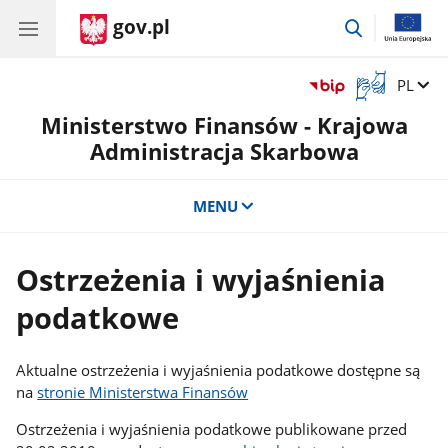
gov.pl
przejdź
do
wyszukiwar
Otwórz
Zmień 
PL
okno
Ministerstwo Finansów - Krajowa
z
tłumaczem
Administracja Skarbowa
języka
migowego
MENU
Ostrzeżenia i wyjaśnienia
podatkowe
Aktualne ostrzeżenia i wyjaśnienia podatkowe dostępne są
na
stronie Ministerstwa Finansów
Ostrzeżenia i wyjaśnienia podatkowe publikowane przed