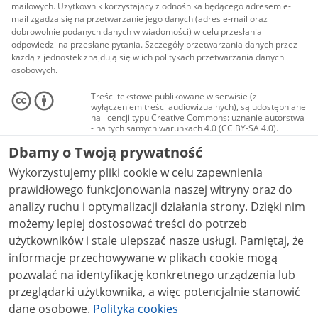
mailowych. Użytkownik korzystający z odnośnika będącego adresem e-
mail zgadza się na przetwarzanie jego danych (adres e-mail oraz
dobrowolnie podanych danych w wiadomości) w celu przesłania
odpowiedzi na przesłane pytania. Szczegóły przetwarzania danych przez
każdą z jednostek znajdują się w ich politykach przetwarzania danych
osobowych.
Treści tekstowe publikowane w serwisie (z
wyłączeniem treści audiowizualnych), są udostępniane
na licencji typu Creative Commons: uznanie autorstwa
- na tych samych warunkach 4.0 (CC BY-SA 4.0).
Materiały audiowizualne, w tym zdjęcia, materiały
Dbamy o Twoją prywatność
audio i wideo, są udostępniane na licencji typu
Creative Commons: uznanie autorstwa użycie
Wykorzystujemy pliki cookie w celu zapewnienia
niekomercyjne - bez utworów zależnych 4.0 (CC BY-
NC-ND 4.0), o ile nie jest to stwierdzone inaczej.
prawidłowego funkcjonowania naszej witryny oraz do
analizy ruchu i optymalizacji działania strony. Dzięki nim
możemy lepiej dostosować treści do potrzeb
użytkowników i stale ulepszać nasze usługi. Pamiętaj, że
informacje przechowywane w plikach cookie mogą
pozwalać na identyfikację konkretnego urządzenia lub
przeglądarki użytkownika, a więc potencjalnie stanowić
dane osobowe.
Polityka cookies