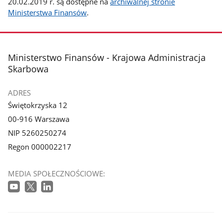
20.02.2019 r. są dostępne na
archiwalnej stronie
Ministerstwa Finansów
.
stopka
Ministerstwo Finansów - Krajowa Administracja
Skarbowa
ADRES
Świętokrzyska 12
00-916 Warszawa
NIP 5260250274
Regon 000002217
MEDIA SPOŁECZNOŚCIOWE: