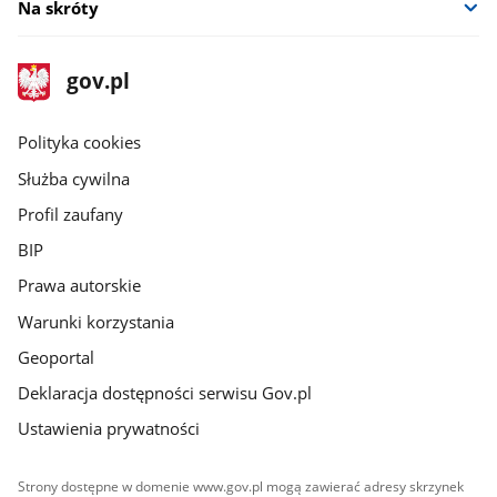
Na skróty
stopka
Strona
gov.pl
gov.pl
główna
gov.pl
Polityka cookies
Służba cywilna
Profil zaufany
BIP
Prawa autorskie
Warunki korzystania
Geoportal
Deklaracja dostępności serwisu Gov.pl
Ustawienia prywatności
Strony dostępne w domenie www.gov.pl mogą zawierać adresy skrzynek