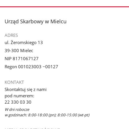
stopka
Urząd Skarbowy w Mielcu
ADRES
ul. Żeromskiego 13
39-300 Mielec
NIP 8171067127
Regon 001023003 −00127
KONTAKT
Skontaktuj się z nami
pod numerem:
22 330 03 30
W dni robocze
w godzinach: 8:00-18:00 (pn); 8:00-15:00 (wt-pt)