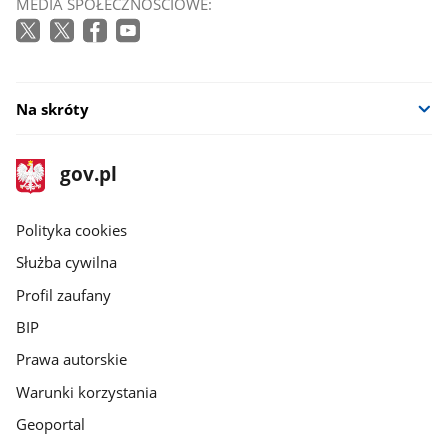
MEDIA SPOŁECZNOŚCIOWE:
Na skróty
stopka
Strona
gov.pl
gov.pl
główna
gov.pl
Polityka cookies
Służba cywilna
Profil zaufany
BIP
Prawa autorskie
Warunki korzystania
Geoportal