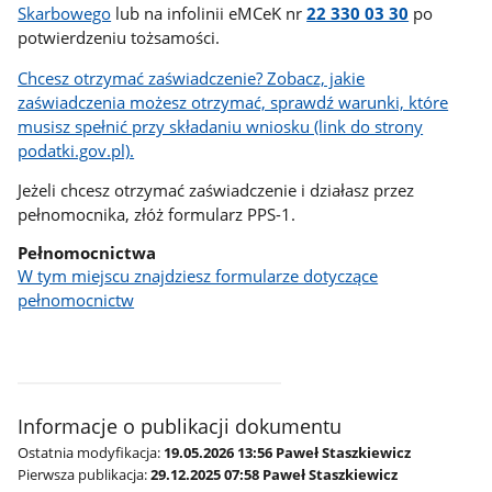
Skarbowego
lub na infolinii eMCeK nr
22 330 03 30
po
potwierdzeniu tożsamości.
Chcesz otrzymać zaświadczenie? Zobacz, jakie
zaświadczenia możesz otrzymać, sprawdź warunki, które
musisz spełnić przy składaniu wniosku (link do strony
podatki.gov.pl).
Jeżeli chcesz otrzymać zaświadczenie i działasz przez
pełnomocnika, złóż formularz PPS-1.
Pełnomocnictwa
W tym miejscu znajdziesz formularze dotyczące
pełnomocnictw
Informacje o publikacji dokumentu
Ostatnia modyfikacja:
19.05.2026 13:56 Paweł Staszkiewicz
Pierwsza publikacja:
29.12.2025 07:58 Paweł Staszkiewicz