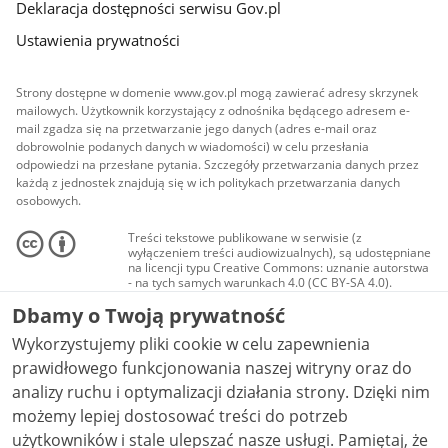
Deklaracja dostępności serwisu Gov.pl
Ustawienia prywatności
Strony dostępne w domenie www.gov.pl mogą zawierać adresy skrzynek
mailowych. Użytkownik korzystający z odnośnika będącego adresem e-
mail zgadza się na przetwarzanie jego danych (adres e-mail oraz
dobrowolnie podanych danych w wiadomości) w celu przesłania
odpowiedzi na przesłane pytania. Szczegóły przetwarzania danych przez
każdą z jednostek znajdują się w ich politykach przetwarzania danych
osobowych.
Treści tekstowe publikowane w serwisie (z
wyłączeniem treści audiowizualnych), są udostępniane
na licencji typu Creative Commons: uznanie autorstwa
- na tych samych warunkach 4.0 (CC BY-SA 4.0).
Materiały audiowizualne, w tym zdjęcia, materiały
Dbamy o Twoją prywatność
audio i wideo, są udostępniane na licencji typu
Creative Commons: uznanie autorstwa użycie
Wykorzystujemy pliki cookie w celu zapewnienia
niekomercyjne - bez utworów zależnych 4.0 (CC BY-
NC-ND 4.0), o ile nie jest to stwierdzone inaczej.
prawidłowego funkcjonowania naszej witryny oraz do
analizy ruchu i optymalizacji działania strony. Dzięki nim
możemy lepiej dostosować treści do potrzeb
użytkowników i stale ulepszać nasze usługi. Pamiętaj, że