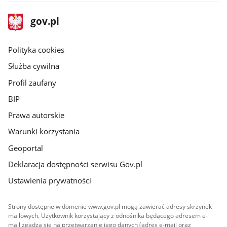
stopka
Strona
gov.pl
gov.pl
główna
gov.pl
Polityka cookies
Służba cywilna
Profil zaufany
BIP
Prawa autorskie
Warunki korzystania
Geoportal
Deklaracja dostępności serwisu Gov.pl
Ustawienia prywatności
Strony dostępne w domenie www.gov.pl mogą zawierać adresy skrzynek
mailowych. Użytkownik korzystający z odnośnika będącego adresem e-
mail zgadza się na przetwarzanie jego danych (adres e-mail oraz