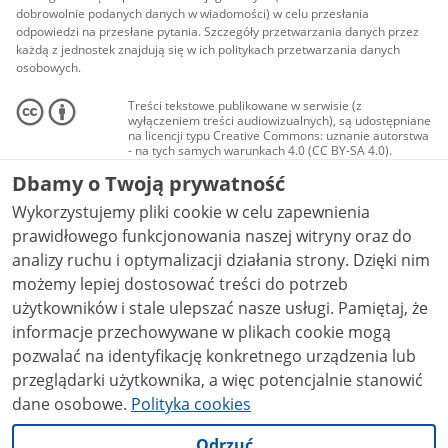
dobrowolnie podanych danych w wiadomości) w celu przesłania
odpowiedzi na przesłane pytania. Szczegóły przetwarzania danych przez
każdą z jednostek znajdują się w ich politykach przetwarzania danych
osobowych.
Treści tekstowe publikowane w serwisie (z
wyłączeniem treści audiowizualnych), są udostępniane
na licencji typu Creative Commons: uznanie autorstwa
- na tych samych warunkach 4.0 (CC BY-SA 4.0).
Materiały audiowizualne, w tym zdjęcia, materiały
Dbamy o Twoją prywatność
audio i wideo, są udostępniane na licencji typu
Creative Commons: uznanie autorstwa użycie
Wykorzystujemy pliki cookie w celu zapewnienia
niekomercyjne - bez utworów zależnych 4.0 (CC BY-
NC-ND 4.0), o ile nie jest to stwierdzone inaczej.
prawidłowego funkcjonowania naszej witryny oraz do
analizy ruchu i optymalizacji działania strony. Dzięki nim
możemy lepiej dostosować treści do potrzeb
użytkowników i stale ulepszać nasze usługi. Pamiętaj, że
informacje przechowywane w plikach cookie mogą
pozwalać na identyfikację konkretnego urządzenia lub
przeglądarki użytkownika, a więc potencjalnie stanowić
dane osobowe.
Polityka cookies
Odrzuć