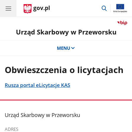
gov.pl
przejdź
do
wyszukiwar
Urząd Skarbowy w Przeworsku
MENU
Obwieszczenia o licytacjach
Rusza portal eLicytacje KAS
stopka
Urząd Skarbowy w Przeworsku
ADRES