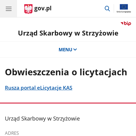
gov.pl
przejdź
do
wyszukiwar
Urząd Skarbowy w Strzyżowie
MENU
Obwieszczenia o licytacjach
Rusza portal eLicytacje KAS
stopka
Urząd Skarbowy w Strzyżowie
ADRES