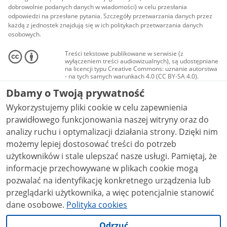
dobrowolnie podanych danych w wiadomości) w celu przesłania
odpowiedzi na przesłane pytania. Szczegóły przetwarzania danych przez
każdą z jednostek znajdują się w ich politykach przetwarzania danych
osobowych.
Treści tekstowe publikowane w serwisie (z
wyłączeniem treści audiowizualnych), są udostępniane
na licencji typu Creative Commons: uznanie autorstwa
- na tych samych warunkach 4.0 (CC BY-SA 4.0).
Materiały audiowizualne, w tym zdjęcia, materiały
Dbamy o Twoją prywatność
audio i wideo, są udostępniane na licencji typu
Creative Commons: uznanie autorstwa użycie
Wykorzystujemy pliki cookie w celu zapewnienia
niekomercyjne - bez utworów zależnych 4.0 (CC BY-
NC-ND 4.0), o ile nie jest to stwierdzone inaczej.
prawidłowego funkcjonowania naszej witryny oraz do
analizy ruchu i optymalizacji działania strony. Dzięki nim
możemy lepiej dostosować treści do potrzeb
użytkowników i stale ulepszać nasze usługi. Pamiętaj, że
informacje przechowywane w plikach cookie mogą
pozwalać na identyfikację konkretnego urządzenia lub
przeglądarki użytkownika, a więc potencjalnie stanowić
dane osobowe.
Polityka cookies
Odrzuć