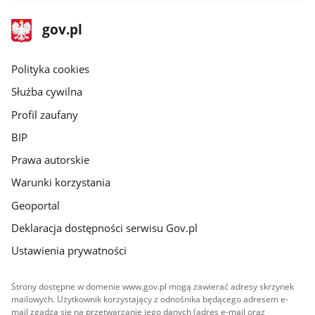
stopka
Strona
gov.pl
gov.pl
główna
gov.pl
Polityka cookies
Służba cywilna
Profil zaufany
BIP
Prawa autorskie
Warunki korzystania
Geoportal
Deklaracja dostępności serwisu Gov.pl
Ustawienia prywatności
Strony dostępne w domenie www.gov.pl mogą zawierać adresy skrzynek
mailowych. Użytkownik korzystający z odnośnika będącego adresem e-
mail zgadza się na przetwarzanie jego danych (adres e-mail oraz