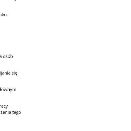
nku.
a osób
anie się
 głównym
racy
szenia tego