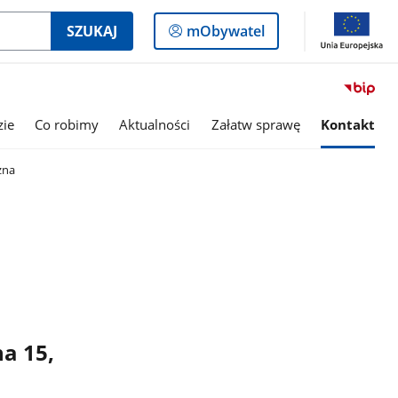
Logowanie
SZUKAJ
mObywatel
do
panelu
zie
Co robimy
Aktualności
Załatw sprawę
Kontakt
zna
na 15,