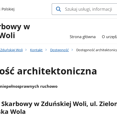
 Polskiej
rbowy w
Woli
Strona główna
O urzęd
Zduńskiej Woli
Kontakt
Dostępność
Dostępność architektonic
ość architektoniczna
b niepełnosprawnych ruchowo
 Skarbowy w Zduńskiej Woli, ul. Zielo
ska Wola