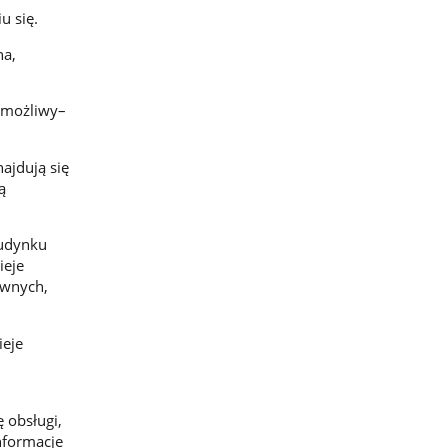
u się.
na,
 możliwy–
ajdują się
ą
budynku
ieje
awnych,
ieje
 obsługi,
nformacje