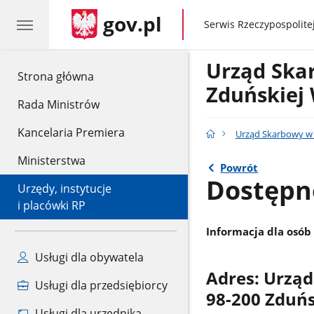
gov.pl
gov.pl
Serwis Rzeczypospolitej
Urząd Ska
gov.pl
Strona główna
Zduńskiej 
Rada Ministrów
Kancelaria Premiera
Urząd Skarbowy w 
Ministerstwa
Powrót
Dostępn
Urzędy, instytucje
i placówki RP
Informacja dla osó
Usługi dla obywatela
Adres: Urząd
Usługi dla przedsiębiorcy
98-200 Zduń
Usługi dla urzędnika