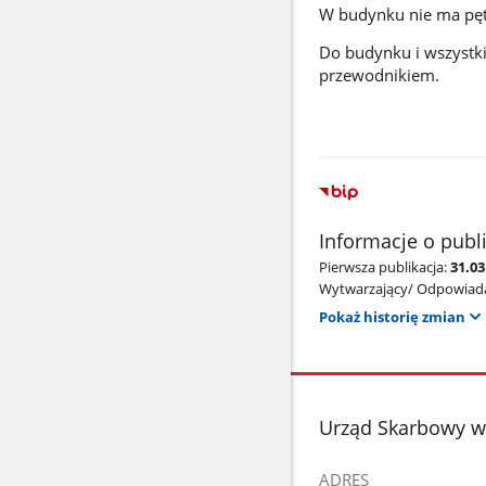
W budynku nie ma pętl
Do budynku i wszystk
przewodnikiem.
Informacje o publ
Pierwsza publikacja:
31.03
Wytwarzający/ Odpowiada
Pokaż historię zmian
stopka
Urząd Skarbowy w
ADRES