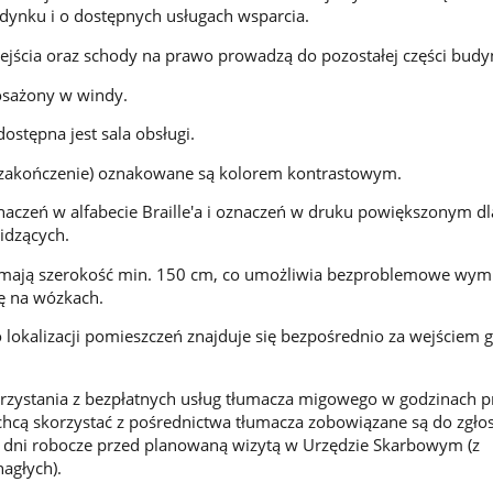
udynku i o dostępnych usługach wsparcia.
ejścia oraz schody na prawo prowadzą do pozostałej części budy
osażony w windy.
ostępna jest sala obsługi.
i zakończenie) oznakowane są kolorem kontrastowym.
aczeń w alfabecie Braille'a i oznaczeń w druku powiększonym dl
idzących.
mają szerokość min. 150 cm, co umożliwia bezproblemowe wymij
ę na wózkach.
o lokalizacji pomieszczeń znajduje się bezpośrednio za wejściem
orzystania z bezpłatnych usług tłumacza migowego w godzinach p
chcą skorzystać z pośrednictwa tłumacza zobowiązane są do zgło
3 dni robocze przed planowaną wizytą w Urzędzie Skarbowym (z
agłych).