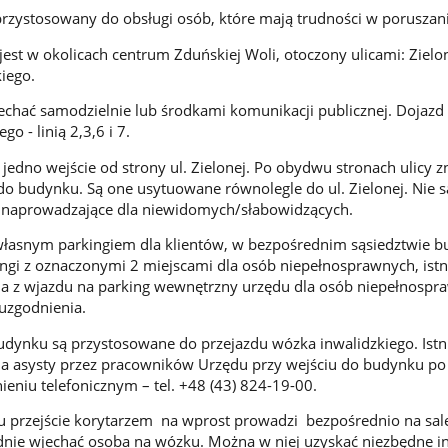
rzystosowany do obsługi osób, które mają trudności w poruszani
st w okolicach centrum Zduńskiej Woli, otoczony ulicami: Zielo
iego.
chać samodzielnie lub środkami komunikacji publicznej. Dojazd
ego - linią 2,3,6 i 7.
edno wejście od strony ul. Zielonej. Po obydwu stronach ulicy zn
o budynku. Są one usytuowane równolegle do ul. Zielonej. Nie s
 naprowadzające dla niewidomych/słabowidzących.
własnym parkingiem dla klientów, w bezpośrednim sąsiedztwie 
ingi z oznaczonymi 2 miejscami dla osób niepełnosprawnych, istn
ia z wjazdu na parking wewnętrzny urzędu dla osób niepełnospr
uzgodnienia.
dynku są przystosowane do przejazdu wózka inwalidzkiego. Istn
a asysty przez pracowników Urzędu przy wejściu do budynku po
eniu telefonicznym – tel. +48 (43) 824-19-00.
 przejście korytarzem na wprost prowadzi bezpośrednio na salę
nie wjechać osoba na wózku. Można w niej uzyskać niezbędne i