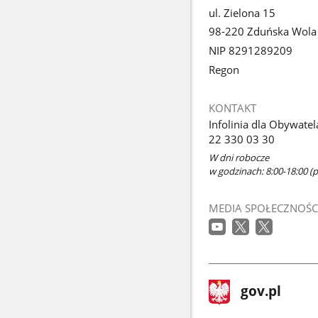
ul. Zielona 15
98-220 Zduńska Wola
NIP 8291289209
Regon
KONTAKT
Infolinia dla Obywatel
22 330 03 30
W dni robocze
w godzinach: 8:00-18:00 (p
MEDIA SPOŁECZNOŚC
stopka
Strona
gov.pl
gov.pl
główna