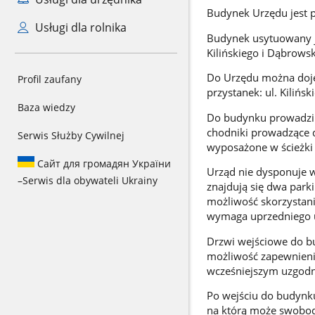
Budynek Urzędu jest p
Usługi dla rolnika
Budynek usytuowany je
Kilińskiego i Dąbrowsk
Do Urzędu można doje
Profil zaufany
przystanek: ul. Kiliński
Baza wiedzy
Do budynku prowadzi j
chodniki prowadzące d
Serwis Służby Cywilnej
wyposażone w ścieżki
Сайт для громадян України
Urząd nie dysponuje 
–
Serwis dla obywateli Ukrainy
znajdują się dwa park
możliwość skorzystan
wymaga uprzedniego 
Drzwi wejściowe do bu
możliwość zapewnieni
wcześniejszym uzgodni
Po wejściu do budynku
na którą może swobod