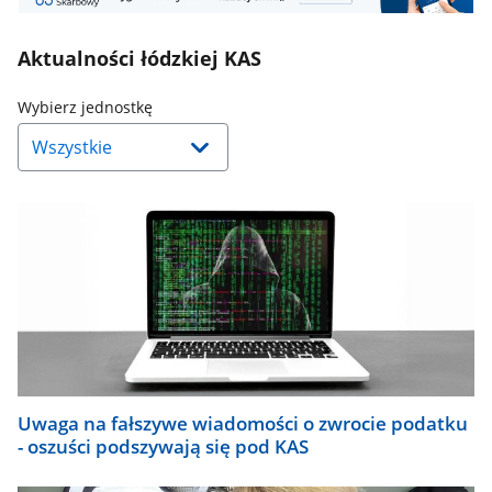
Aktualności łódzkiej KAS
Naciśnij
Wybierz jednostkę
strzałkę
w
dół,
aby
wybrać
odpowiednią
pozycję.
Dane
zaktualizują
się
automatycznie.
Uwaga na fałszywe wiadomości o zwrocie podatku
- oszuści podszywają się pod KAS