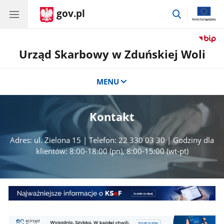
gov.pl
przejdź
do
wyszukiwar
Urząd Skarbowy w Zduńskiej Woli
MENU
Kontakt
Adres: ul. Zielona 15 | Telefon: 22 330 03 30 | Godziny dla
klientów: 8:00-18:00 (pn), 8:00-15:00 (wt-pt)
Środy
z
KSeF
eUS