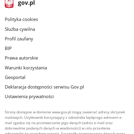
stopka
Strona
gov.pl
gov.pl
główna
gov.pl
Polityka cookies
Służba cywilna
Profil zaufany
BIP
Prawa autorskie
Warunki korzystania
Geoportal
Deklaracja dostępności serwisu Gov.pl
Ustawienia prywatności
Strony dostępne w domenie www.gov.pl mogą zawierać adresy skrzynek
mailowych. Użytkownik korzystający z odnośnika będącego adresem e-
mail zgadza się na przetwarzanie jego danych (adres e-mail oraz
dobrowolnie podanych danych w wiadomości) w celu przesłania
odpowiedzi na przesłane pytania. Szczegóły przetwarzania danych przez