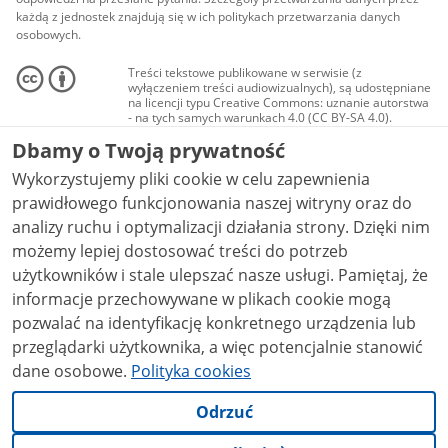
każdą z jednostek znajdują się w ich politykach przetwarzania danych
osobowych.
Treści tekstowe publikowane w serwisie (z
wyłączeniem treści audiowizualnych), są udostępniane
na licencji typu Creative Commons: uznanie autorstwa
- na tych samych warunkach 4.0 (CC BY-SA 4.0).
Materiały audiowizualne, w tym zdjęcia, materiały
Dbamy o Twoją prywatność
audio i wideo, są udostępniane na licencji typu
Creative Commons: uznanie autorstwa użycie
Wykorzystujemy pliki cookie w celu zapewnienia
niekomercyjne - bez utworów zależnych 4.0 (CC BY-
NC-ND 4.0), o ile nie jest to stwierdzone inaczej.
prawidłowego funkcjonowania naszej witryny oraz do
analizy ruchu i optymalizacji działania strony. Dzięki nim
możemy lepiej dostosować treści do potrzeb
użytkowników i stale ulepszać nasze usługi. Pamiętaj, że
informacje przechowywane w plikach cookie mogą
pozwalać na identyfikację konkretnego urządzenia lub
przeglądarki użytkownika, a więc potencjalnie stanowić
dane osobowe.
Polityka cookies
Odrzuć