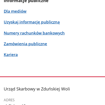
Informacje publiczne
Dla mediów
Uzyskaj informację publiczną
Numery rachunków bankowych
Zamówienia publiczne
Kariera
stopka
Urząd Skarbowy w Zduńskiej Woli
ADRES