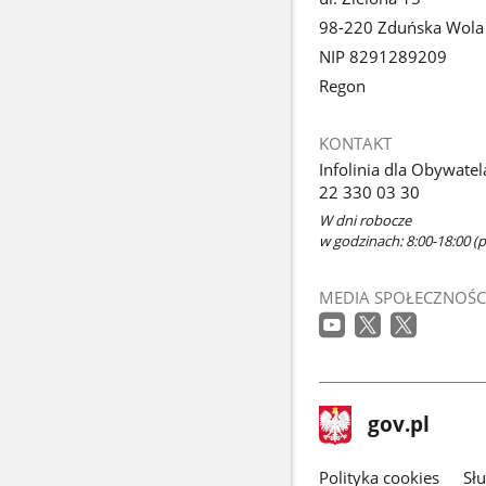
98-220 Zduńska Wola
NIP 8291289209
Regon
KONTAKT
Infolinia dla Obywatel
22 330 03 30
W dni robocze
w godzinach: 8:00-18:00 (p
MEDIA SPOŁECZNOŚC
stopka
Strona
gov.pl
gov.pl
główna
gov.pl
Polityka cookies
Sł