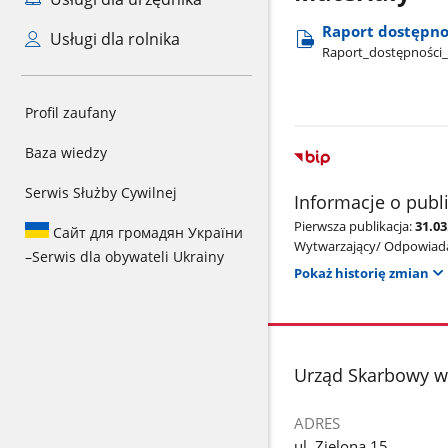
Raport dostępnoś
Usługi dla rolnika
Raport​_dostępności​_
Profil zaufany
Baza wiedzy
Serwis Służby Cywilnej
Informacje o publ
Pierwsza publikacja:
31.03
Сайт для громадян України
Wytwarzający/ Odpowiada
–
Serwis dla obywateli Ukrainy
Pokaż historię zmian
stopka
Urząd Skarbowy w
ADRES
ul. Zielona 15