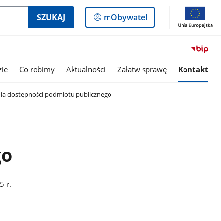
Logowanie
SZUKAJ
mObywatel
do
panelu
zie
Co robimy
Aktualności
Załatw sprawę
Kontakt
nia dostępności podmiotu publicznego
go
5 r.