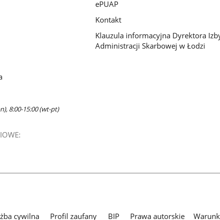
ePUAP
Kontakt
Klauzula informacyjna Dyrektora Izb
Administracji Skarbowej w Łodzi
a
n), 8:00-15:00 (wt-pt)
IOWE:
użba cywilna
Profil zaufany
BIP
Prawa autorskie
Warunki