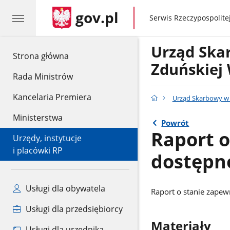
gov.pl
gov.pl
Serwis Rzeczypospolitej
Urząd Ska
gov.pl
Strona główna
Zduńskiej 
Rada Ministrów
Kancelaria Premiera
Urząd Skarbowy w 
Ministerstwa
Powrót
Raport o
Urzędy, instytucje
i placówki RP
dostępn
Usługi dla obywatela
Raport o stanie zapew
Usługi dla przedsiębiorcy
Materiały
Usługi dla urzędnika