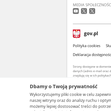
MEDIA SPOŁECZNOŚC
stopka
Strona
gov.pl
gov.pl
główna
gov.pl
Polityka cookies
Sł
Deklaracja dostępnośc
Strony dostępne w domenie
danych (adres e-mail oraz 
znajdują się w ich polityk
Treści teksto
Dbamy o Twoją prywatność
udostępniane
warunkach 4.0
Wykorzystujemy pliki cookie w celu zapewn
są udostępni
bez utworów z
naszej witryny oraz do analizy ruchu i optymalizacj
możemy lepiej dostosować treści do potrzeb