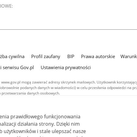
IOWE:
użba cywilna
Profil zaufany
BIP
Prawa autorskie
Warunki
i serwisu Gov.pl
Ustawienia prywatności
 www.gov.pl mogą zawierać adresy skrzynek mailowych. Użytkownik korzystający
dobrowolnie podanych danych w wiadomości) w celu przesłania odpowiedzi na prz
ach przetwarzania danych osobowych.
we publikowane w serwisie (z wyłączeniem treści audiowizualnych), są
 na licencji typu Creative Commons: uznanie autorstwa - na tych samych
 (CC BY-SA 4.0). Materiały audiowizualne, w tym zdjęcia, materiały audio i wideo
ienia prawidłowego funkcjonowania
ane na licencji typu Creative Commons: uznanie autorstwa użycie niekomercyjne 
ależnych 4.0 (CC BY-NC-ND 4.0), o ile nie jest to stwierdzone inaczej.
i działania strony. Dzięki nim
 użytkowników i stale ulepszać nasze