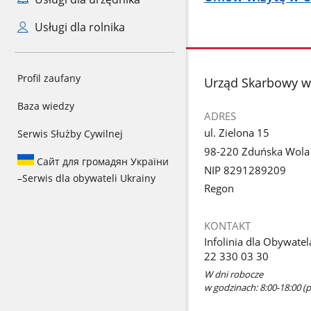
Usługi dla rolnika
Profil zaufany
stopka
Urząd Skarbowy w
Baza wiedzy
ADRES
ul. Zielona 15
Serwis Służby Cywilnej
98-220 Zduńska Wola
Сайт для громадян України
NIP 8291289209
–
Serwis dla obywateli Ukrainy
Regon
KONTAKT
Infolinia dla Obywatel
22 330 03 30
W dni robocze
w godzinach: 8:00-18:00 (p