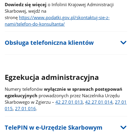
Dowiedz się więcej
o Infolinii Krajowej Administracji
Skarbowej, wejdź na
stronę
https://www.podatki.gov.pl/skontaktuj-sie-z-
nami/telefon-do-konsultanta/
Obsługa telefoniczna klientów
Egzekucja administracyjna
Numery telefonów
wyłącznie w sprawach postępowań
egzekucyjnych
prowadzonych przez Naczelnika Urzędu
Skarbowego w Zgierzu –
42 27 01 013
,
42 27 01 014
,
27 01
015
,
27 01 016
.
TelePIN w e-Urzędzie Skarbowym