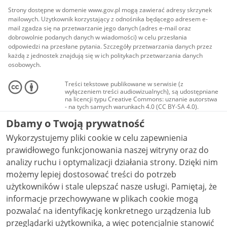
Strony dostępne w domenie www.gov.pl mogą zawierać adresy skrzynek
mailowych. Użytkownik korzystający z odnośnika będącego adresem e-
mail zgadza się na przetwarzanie jego danych (adres e-mail oraz
dobrowolnie podanych danych w wiadomości) w celu przesłania
odpowiedzi na przesłane pytania. Szczegóły przetwarzania danych przez
każdą z jednostek znajdują się w ich politykach przetwarzania danych
osobowych.
Treści tekstowe publikowane w serwisie (z
wyłączeniem treści audiowizualnych), są udostępniane
na licencji typu Creative Commons: uznanie autorstwa
- na tych samych warunkach 4.0 (CC BY-SA 4.0).
Materiały audiowizualne, w tym zdjęcia, materiały
Dbamy o Twoją prywatność
audio i wideo, są udostępniane na licencji typu
Creative Commons: uznanie autorstwa użycie
Wykorzystujemy pliki cookie w celu zapewnienia
niekomercyjne - bez utworów zależnych 4.0 (CC BY-
NC-ND 4.0), o ile nie jest to stwierdzone inaczej.
prawidłowego funkcjonowania naszej witryny oraz do
analizy ruchu i optymalizacji działania strony. Dzięki nim
możemy lepiej dostosować treści do potrzeb
użytkowników i stale ulepszać nasze usługi. Pamiętaj, że
informacje przechowywane w plikach cookie mogą
pozwalać na identyfikację konkretnego urządzenia lub
przeglądarki użytkownika, a więc potencjalnie stanowić