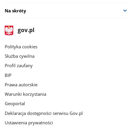
Na skróty
stopka
Strona
gov.pl
gov.pl
główna
gov.pl
Polityka cookies
Służba cywilna
Profil zaufany
BIP
Prawa autorskie
Warunki korzystania
Geoportal
Deklaracja dostępności serwisu Gov.pl
Ustawienia prywatności