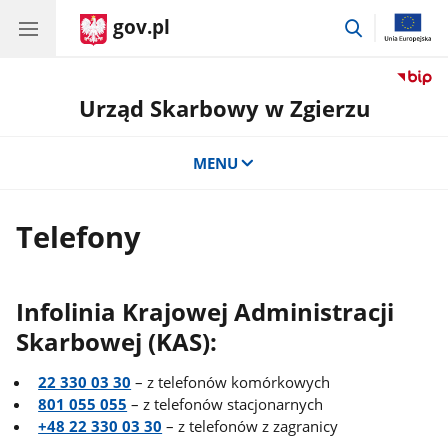
gov.pl
przejdź
do
wyszukiwar
Urząd Skarbowy w Zgierzu
MENU
Telefony
Infolinia Krajowej Administracji
Skarbowej (KAS):
22 330 03 30
– z telefonów komórkowych
801 055 055
– z telefonów stacjonarnych
+48 22 330 03 30
– z telefonów z zagranicy