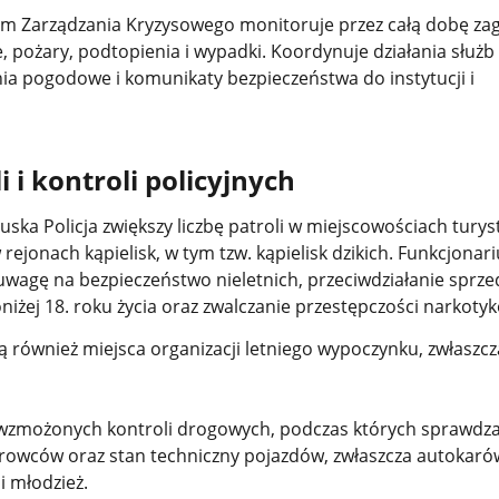
m Zarządzania Kryzysowego monitoruje przez całą dobę za
ze, pożary, podtopienia i wypadki. Koordynuje działania służb
nia pogodowe i komunikaty bezpieczeństwa do instytucji i
i i kontroli policyjnych
uska Policja zwiększy liczbę patroli w miejscowościach turys
 rejonach kąpielisk, w tym tzw. kąpielisk dzikich. Funkcjonar
uwagę na bezpieczeństwo nieletnich, przeciwdziałanie sprze
żej 18. roku życia oraz zwalczanie przestępczości narkotyk
ją również miejsca organizacji letniego wypoczynku, zwłasz
 wzmożonych kontroli drogowych, podczas których sprawdz
erowców oraz stan techniczny pojazdów, zwłaszcza autokaró
i młodzież.