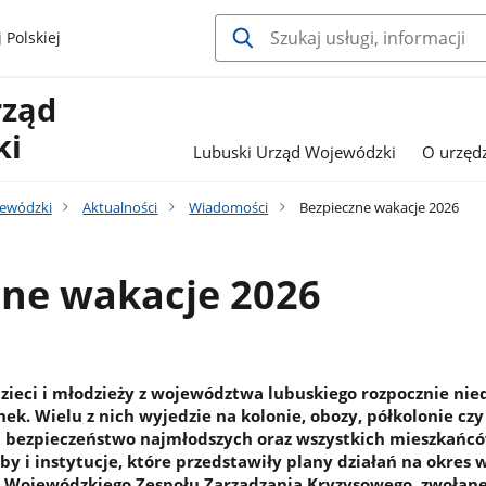
 Polskiej
rząd
ki
Lubuski Urząd Wojewódzki
O urzędz
jewódzki
Aktualności
Wiadomości
Bezpieczne wakacje 2026
zne wakacje 2026
dzieci i młodzieży z województwa lubuskiego rozpocznie nie
k. Wielu z nich wyjedzie na kolonie, obozy, półkolonie czy
O bezpieczeństwo najmłodszych oraz wszystkich mieszkańc
by i instytucje, które przedstawiły plany działań na okres
a Wojewódzkiego Zespołu Zarządzania Kryzysowego, zwołane