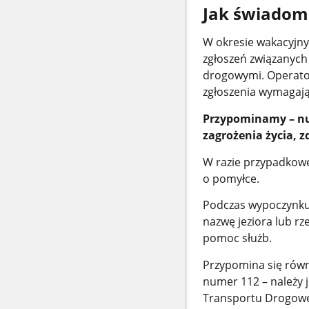
Jak świadom
W okresie wakacyjn
zgłoszeń związanych
drogowymi. Operato
zgłoszenia wymagając
Przypominamy – nu
zagrożenia życia, 
W razie przypadkowe
o pomyłce.
Podczas wypoczynku 
nazwę jeziora lub r
pomoc służb.
Przypomina się równi
numer 112 – należy j
Transportu Drogow