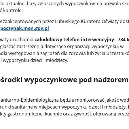
do aktualnej bazy zgłoszonych wypoczynków, co pozwala sku
ć kontrole.
 zaakceptowanych przez Lubuskiego Kuratora Oświaty dost
oczynek.men.gov.pl
wiaty uruchamia
całodobowy telefon interwencyjny
-
784 
łaszać zastrzeżenia dotyczące organizacji wypoczynku, w
adki występowania zagrożeń dla zdrowia lub życia uczestnik
i wypoczynku dzieci i młodzieży.
i ośrodki wypoczynkowe pod nadzorem
Sanitarno-Epidemiologiczna będzie monitorować jakość wo
runki sanitarne w miejscach wypoczynku dzieci i młodzieży.
kty gastronomiczne, kuchnie oraz żywność oferowaną w se