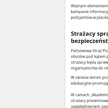
Ważnym elementem dz
kampanie informacyjn
policjantów w placó
Strażacy sp
bezpieczeńs
Państwowa Straż Poż
obozów pod kątem pr
strażacy będą spraw
organizatorów do re
W okresie letnim pr
edukacyjne promując
W ramach „Akademii 
strażacy prezentowa
uwzględnieniem zag