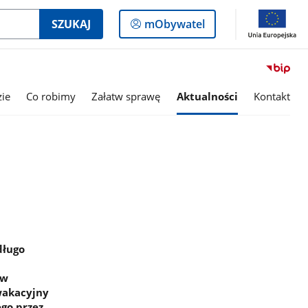
Logowanie
SZUKAJ
mObywatel
do
panelu
ie
Co robimy
Załatw sprawę
Aktualności
Kontakt
długo
ów
 wakacyjny
go przez