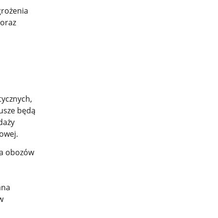
grożenia
 oraz
tycznych,
iusze będą
daży
owej.
cza obozów
ana
w