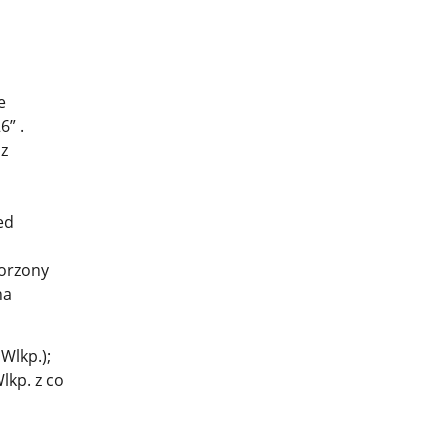
e
” .
z
ed
worzony
na
Wlkp.);
lkp. z co