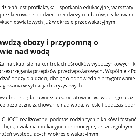
iałań jest profilaktyka – spotkania edukacyjne, warsztaty i
e skierowane do dzieci, młodzieży i rodziców, realizowane 
wkach oświatowych już w okresie przedwakacyjnym.
rawdzą obozy i przypomną o
twie nad wodą
arna skupi się na kontrolach ośrodków wypoczynkowych, ko
zestrzegania przepisów przeciwpożarowych. Wspólnie z Pol
dzać obozy dla dzieci, dbając o odpowiednie przygotowanie
agowania w sytuacjach kryzysowych.
owadzone będą również pokazy ratownictwa wodnego oraz d
e bezpieczne zachowanie nad wodą, w lesie i podczas podr
OLiOC”, realizowanej podczas rodzinnych pikników i festy
ć będą działania edukacyjne i promocyjne, ze szczególnym
rożeń występujących w okresie wakacyjnym.