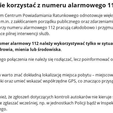
ie korzystać z numeru alarmowego 1
ym Centrum Powiadamiania Ratunkowego odnotowuje większ
 m.in. z zakłócaniem porządku publicznego oraz zdarzeniam
rzy numeru alarmowego 112 pracują całodobowo i przyjmu
e pilnej interwencji służb.
mer alarmowy 112 należy wykorzystywać tylko w sytua
zdrowia, mienia lub środowiska
.
go połączenia nie należy się rozłączać, lecz poinformować 
warto znać dokładną lokalizację miejsca pobytu – miejscow
zeki oraz umieć wskazać współrzędne GPS, co znacząco przys
eż, że zgłoszeń dotyczących kontroli autokarów nie kieruje 
e zgłaszać wcześniej, np. w jednostkach Policji bądź w Inspek
ego.