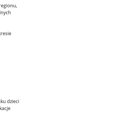
regionu,
lnych
resie
ku dzieci
kacje