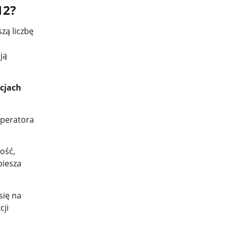
12?
ą liczbę
i
ją
cjach
operatora
ość,
piesza
się na
cji