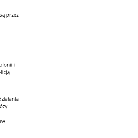
są przez
lonii i
icją
ziałania
óży.
nów