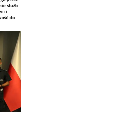
ie służb
ci i
wość do