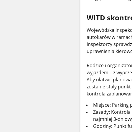
WITD skontro
Wojewódzka Inspekc
autokarów w ramach
Inspektorzy sprawd
uprawnienia kierow
Rodzice i organizat
wyjazdem – z wyprz
Aby ułatwić planowan
zostanie stały punk
kontrola zaplanowa
Miejsce: Parking 
Zasady: Kontrola
najmniej 3-dnio
Godziny: Punkt f