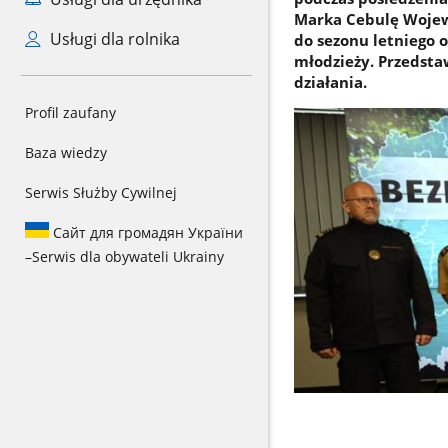
Marka Cebulę Wojew
Usługi dla rolnika
do sezonu letniego 
młodzieży. Przedsta
działania.
Profil zaufany
Baza wiedzy
Serwis Służby Cywilnej
Сайт для громадян України
–
Serwis dla obywateli Ukrainy