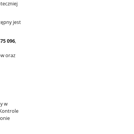
teczniej
ępny jest
675 096
,
ów oraz
dy w
 Kontrole
zonie