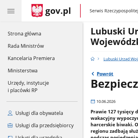
gov.pl
gov.pl
Serwis Rzeczypospolitej
Lubuski U
gov.pl
Strona główna
Wojewódz
Rada Ministrów
Kancelaria Premiera
Lubuski Urząd Wo
Ministerstwa
Powrót
Bezpiec
Urzędy, instytucje
i placówki RP
10.06.2026
Prawie 127 tysięcy 
Usługi dla obywatela
wakacyjny wypoczyne
harcerskie biwaki. 
Usługi dla przedsiębiorcy
regionu zadbają służ
Usługi dla urzędnika
podczas posiedzeni