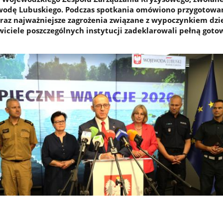
odę Lubuskiego. Podczas spotkania omówiono przygotowan
oraz najważniejsze zagrożenia związane z wypoczynkiem dzie
wiciele poszczególnych instytucji zadeklarowali pełną goto