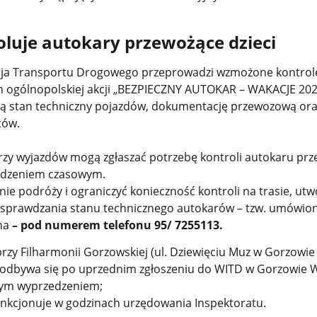
luje autokary przewożące dzieci
ja Transportu Drogowego przeprowadzi wzmożone kontrol
 ogólnopolskiej akcji „BEZPIECZNY AUTOKAR – WAKACJE 2026
zą stan techniczny pojazdów, dokumentację przewozową ora
ców.
orzy wyjazdów mogą zgłaszać potrzebę kontroli autokaru prz
edzeniem czasowym.
ie podróży i ograniczyć konieczność kontroli na trasie, ut
t sprawdzania stanu technicznego autokarów – tzw. umówio
na
– pod numerem telefonu 95/ 7255113.
przy Filharmonii Gorzowskiej (ul. Dziewięciu Muz w Gorzowie 
 odbywa się po uprzednim zgłoszeniu do WITD w Gorzowie W
wym wyprzedzeniem;
unkcjonuje w godzinach urzędowania Inspektoratu.