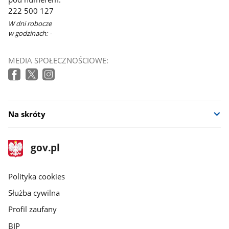
222 500 127
W dni robocze
w godzinach: -
MEDIA SPOŁECZNOŚCIOWE:
Na skróty
stopka
Strona
gov.pl
gov.pl
główna
gov.pl
Polityka cookies
Służba cywilna
Profil zaufany
BIP