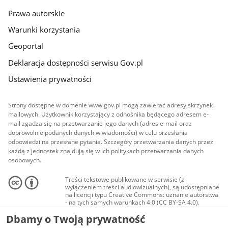
Prawa autorskie
Warunki korzystania
Geoportal
Deklaracja dostępności serwisu Gov.pl
Ustawienia prywatności
Strony dostępne w domenie www.gov.pl mogą zawierać adresy skrzynek
mailowych. Użytkownik korzystający z odnośnika będącego adresem e-
mail zgadza się na przetwarzanie jego danych (adres e-mail oraz
dobrowolnie podanych danych w wiadomości) w celu przesłania
odpowiedzi na przesłane pytania. Szczegóły przetwarzania danych przez
każdą z jednostek znajdują się w ich politykach przetwarzania danych
osobowych.
Treści tekstowe publikowane w serwisie (z
wyłączeniem treści audiowizualnych), są udostępniane
na licencji typu Creative Commons: uznanie autorstwa
- na tych samych warunkach 4.0 (CC BY-SA 4.0).
Materiały audiowizualne, w tym zdjęcia, materiały
Dbamy o Twoją prywatność
audio i wideo, są udostępniane na licencji typu
Creative Commons: uznanie autorstwa użycie