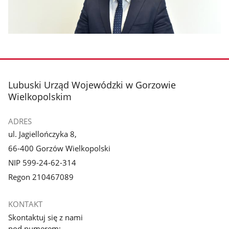
stopka
Lubuski Urząd Wojewódzki w Gorzowie
Wielkopolskim
ADRES
ul. Jagiellończyka 8,
66-400 Gorzów Wielkopolski
NIP 599-24-62-314
Regon 210467089
KONTAKT
Skontaktuj się z nami
pod numerem: