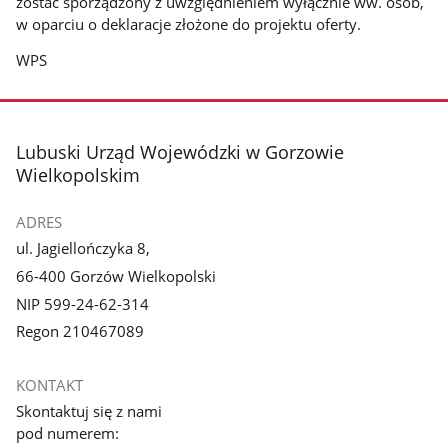
zostać sporządzony z uwzględnieniem wyłącznie ww. osób,
w oparciu o deklaracje złożone do projektu oferty.
WPS
stopka
Lubuski Urząd Wojewódzki w Gorzowie
Wielkopolskim
ADRES
ul. Jagiellończyka 8,
66-400 Gorzów Wielkopolski
NIP 599-24-62-314
Regon 210467089
KONTAKT
Skontaktuj się z nami
pod numerem: