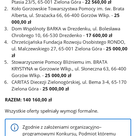
Ptasia 23/5, 65-001 Zielona Góra
-
22 560,00 zł
Koło Gorzowskie Towarszystwa Pomocy im. św. Brata
Alberta, ul. Strażacka 66, 66-400 Gorzów Wlkp.
-
25
000,00 zł
Dom Wspólnoty BARKA w Drezdenku, ul. Bolesława
Chrobrego 10, 66-530 Drezdenko -
17 600,00 zł
Chrześcijańska Fundacja Rozwoju Osobistego RONDO,
ul. Malczewskiego 27, 65-001 Zielona Góra
-
25 000,00
zł
Stowarzyszenie Pomocy Bliźniemu im. BRATA
KRYSTYNA w Gorzowie Wlkp., ul. Słoneczna 63, 66-400
Gorzów Wlkp. -
25 000,00 zł
CARITAS Diecezji Zielonogórskiej, ul. Bema 3-4, 65-170
Zielona Góra -
25 000,00 zł
RAZEM: 140 160,00 zł
Wszystkie oferty spełniały wymogi formalne.
Zgodnie z założeniami organizacyjno–
programowymi Konkursu, Podmiot któremu