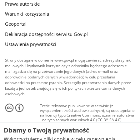
Prawa autorskie
Warunki korzystania
Geoportal
Deklaracja dostępności serwisu Gov.pl
Ustawienia prywatności
Strony dostępne w domenie www.gov.pl mogą zawierać adresy skrzynek
mailowych. Użytkownik korzystający z odnośnika będącego adresem e-
mail zgadza się na przetwarzanie jego danych (adres e-mail oraz
dobrowolnie podanych danych w wiadomości) w celu przesłania
odpowiedzi na przesłane pytania. Szczegóły przetwarzania danych przez
każdą z jednostek znajdują się w ich politykach przetwarzania danych
osobowych.
Treści tekstowe publikowane w serwisie (z
wyłączeniem treści audiowizualnych), są udostępniane
na licencji typu Creative Commons: uznanie autorstwa
- na tych samych warunkach 4.0 (CC BY-SA 4.0).
Materiały audiowizualne, w tym zdjęcia, materiały
Dbamy o Twoją prywatność
audio i wideo, są udostępniane na licencji typu
Creative Commons: uznanie autorstwa użycie
Wykorzystujemy pliki cookie w celu zapewnienia
niekomercyjne - bez utworów zależnych 4.0 (CC BY-