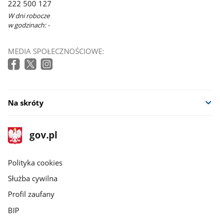
222 500 127
W dni robocze
w godzinach: -
MEDIA SPOŁECZNOŚCIOWE:
Na skróty
stopka
Strona
gov.pl
gov.pl
główna
gov.pl
Polityka cookies
Służba cywilna
Profil zaufany
BIP