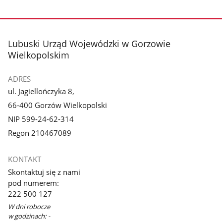
Pokaż
zdjęcie
1
z
stopka
Lubuski Urząd Wojewódzki w Gorzowie
galerii.
Wielkopolskim
ADRES
ul. Jagiellończyka 8,
66-400 Gorzów Wielkopolski
NIP 599-24-62-314
Regon 210467089
KONTAKT
Skontaktuj się z nami
pod numerem:
222 500 127
W dni robocze
w godzinach: -