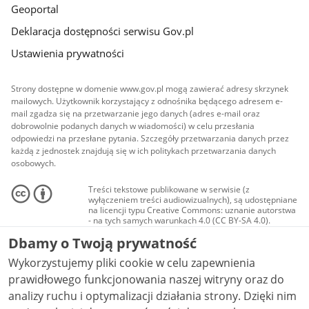
Geoportal
Deklaracja dostępności serwisu Gov.pl
Ustawienia prywatności
Strony dostępne w domenie www.gov.pl mogą zawierać adresy skrzynek
mailowych. Użytkownik korzystający z odnośnika będącego adresem e-
mail zgadza się na przetwarzanie jego danych (adres e-mail oraz
dobrowolnie podanych danych w wiadomości) w celu przesłania
odpowiedzi na przesłane pytania. Szczegóły przetwarzania danych przez
każdą z jednostek znajdują się w ich politykach przetwarzania danych
osobowych.
Treści tekstowe publikowane w serwisie (z
wyłączeniem treści audiowizualnych), są udostępniane
na licencji typu Creative Commons: uznanie autorstwa
- na tych samych warunkach 4.0 (CC BY-SA 4.0).
Materiały audiowizualne, w tym zdjęcia, materiały
Dbamy o Twoją prywatność
audio i wideo, są udostępniane na licencji typu
Creative Commons: uznanie autorstwa użycie
Wykorzystujemy pliki cookie w celu zapewnienia
niekomercyjne - bez utworów zależnych 4.0 (CC BY-
NC-ND 4.0), o ile nie jest to stwierdzone inaczej.
prawidłowego funkcjonowania naszej witryny oraz do
analizy ruchu i optymalizacji działania strony. Dzięki nim