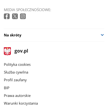
MEDIA SPOŁECZNOŚCIOWE:
Na skróty
stopka
Strona
gov.pl
gov.pl
główna
gov.pl
Polityka cookies
Służba cywilna
Profil zaufany
BIP
Prawa autorskie
Warunki korzystania