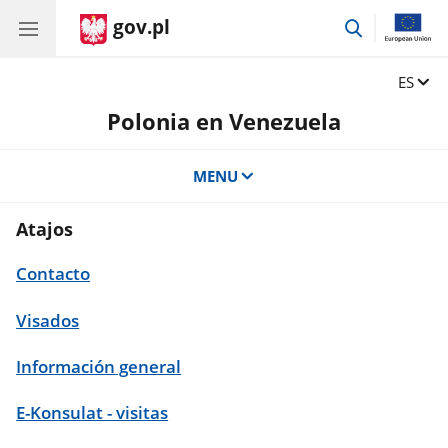
gov.pl
przejdź
do
wyszukiwar
Zmień 
ES
Polonia en Venezuela
MENU
Atajos
Contacto
Visados
Información general
E-Konsulat - visitas