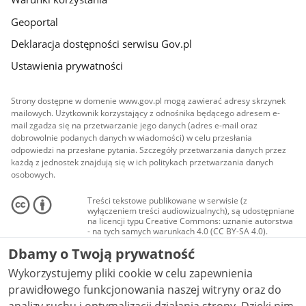
Geoportal
Deklaracja dostępności serwisu Gov.pl
Ustawienia prywatności
Strony dostępne w domenie www.gov.pl mogą zawierać adresy skrzynek
mailowych. Użytkownik korzystający z odnośnika będącego adresem e-
mail zgadza się na przetwarzanie jego danych (adres e-mail oraz
dobrowolnie podanych danych w wiadomości) w celu przesłania
odpowiedzi na przesłane pytania. Szczegóły przetwarzania danych przez
każdą z jednostek znajdują się w ich politykach przetwarzania danych
osobowych.
Treści tekstowe publikowane w serwisie (z
wyłączeniem treści audiowizualnych), są udostępniane
na licencji typu Creative Commons: uznanie autorstwa
- na tych samych warunkach 4.0 (CC BY-SA 4.0).
Materiały audiowizualne, w tym zdjęcia, materiały
Dbamy o Twoją prywatność
audio i wideo, są udostępniane na licencji typu
Creative Commons: uznanie autorstwa użycie
Wykorzystujemy pliki cookie w celu zapewnienia
niekomercyjne - bez utworów zależnych 4.0 (CC BY-
NC-ND 4.0), o ile nie jest to stwierdzone inaczej.
prawidłowego funkcjonowania naszej witryny oraz do