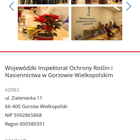
Pokaż
Pokaż
zdjęcie
zdjęcie
Pokaż
Poka
1
2
poprzednie
nest
z
z
zdjęcia
zdjęc
galerii.
galerii.
Pokaż
Pokaż
zdjęcie
zdjęcie
3
4
z
z
stopka
Wojewódzki Inspektorat Ochrony Roślin i
galerii.
galerii.
Nasiennictwa w Gorzowie Wielkopolskim
ADRES
ul. Zieleniecka 11
66-400 Gorzów Wielkopolski
NIP 5992865868
Regon 000580351