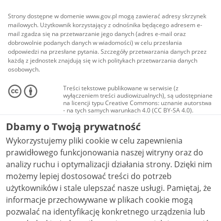
Strony dostępne w domenie www.gov.pl mogą zawierać adresy skrzynek
mailowych. Użytkownik korzystający z odnośnika będącego adresem e-
mail zgadza się na przetwarzanie jego danych (adres e-mail oraz
dobrowolnie podanych danych w wiadomości) w celu przesłania
odpowiedzi na przesłane pytania. Szczegóły przetwarzania danych przez
każdą z jednostek znajdują się w ich politykach przetwarzania danych
osobowych.
Treści tekstowe publikowane w serwisie (z
wyłączeniem treści audiowizualnych), są udostępniane
na licencji typu Creative Commons: uznanie autorstwa
- na tych samych warunkach 4.0 (CC BY-SA 4.0).
Materiały audiowizualne, w tym zdjęcia, materiały
Dbamy o Twoją prywatność
audio i wideo, są udostępniane na licencji typu
Creative Commons: uznanie autorstwa użycie
Wykorzystujemy pliki cookie w celu zapewnienia
niekomercyjne - bez utworów zależnych 4.0 (CC BY-
NC-ND 4.0), o ile nie jest to stwierdzone inaczej.
prawidłowego funkcjonowania naszej witryny oraz do
analizy ruchu i optymalizacji działania strony. Dzięki nim
możemy lepiej dostosować treści do potrzeb
użytkowników i stale ulepszać nasze usługi. Pamiętaj, że
informacje przechowywane w plikach cookie mogą
pozwalać na identyfikację konkretnego urządzenia lub