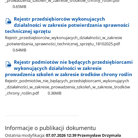
_prowadzenia​_szkoleń​_w​_zakresie​_środków​_chrony​_roślin.pdf
0.65MB
Rejestr przedsiębiorców wykonujacych
działalności w zakresie potwierdzania sprawności
technicznej sprzętu
Rejestr​_przedsiębiorców​_wykonujacych​_działalności​_w​_zakresie​
_potwierdzania​_sprawności​_technicznej​_sprzętu​_18102025.pdf
0.64MB
Rejestr podmiotów nie będących przedsiębiorcami
wykonujących działalności w zakresie
prowadzenia szkoleń w zakresie środków chrony roślin
Rejestr​_podmiotów​_nie​_będących​_przedsiębiorcami​_wykonujących​
_działalności​_w​_zakresie​_prowadzenia​_szkoleń​_w​_zakresie​_środków​
_chrony​_roślin.pdf
0.36MB
Informacje o publikacji dokumentu
Ostatnia modyfikacja:
07.07.2026 12:39 Przemysław Drzymała