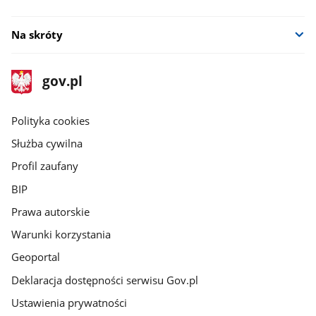
Na skróty
stopka
Strona
gov.pl
gov.pl
główna
gov.pl
Polityka cookies
Służba cywilna
Profil zaufany
BIP
Prawa autorskie
Warunki korzystania
Geoportal
Deklaracja dostępności serwisu Gov.pl
Ustawienia prywatności