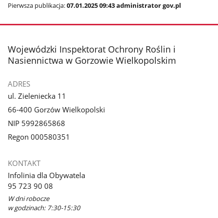
Pierwsza publikacja:
07.01.2025 09:43 administrator gov.pl
stopka
Wojewódzki Inspektorat Ochrony Roślin i
Nasiennictwa w Gorzowie Wielkopolskim
ADRES
ul. Zieleniecka 11
66-400 Gorzów Wielkopolski
NIP 5992865868
Regon 000580351
KONTAKT
Infolinia dla Obywatela
95 723 90 08
W dni robocze
w godzinach: 7:30-15:30