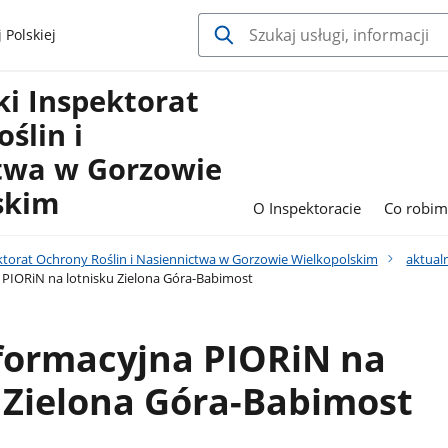
 Polskiej
i Inspektorat
ślin i
twa w Gorzowie
skim
O Inspektoracie
Co robi
torat Ochrony Roślin i Nasiennictwa w Gorzowie Wielkopolskim
aktual
 PIORiN na lotnisku Zielona Góra-Babimost
nformacyjna PIORiN na
 Zielona Góra-Babimost