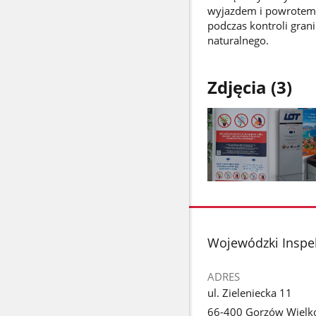
wyjazdem i powrotem 
podczas kontroli grani
naturalnego.
Zdjęcia (3)
Pokaż
zdjęcie
1
z
stopka
Wojewódzki Inspek
galerii.
ADRES
ul. Zieleniecka 11
66-400 Gorzów Wielko