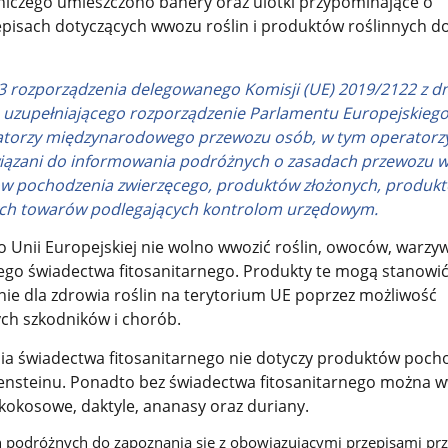
tniczego umieszczono banery oraz ulotki przypominające o
pisach dotyczących wwozu roślin i produktów roślinnych do
. 3 rozporządzenia delegowanego Komisji (UE) 2019/2122 z dn
., uzupełniającego rozporządzenie Parlamentu Europejskiego
ratorzy międzynarodowego przewozu osób, w tym operatorz
wiązani do informowania podróżnych o zasadach przewozu 
w pochodzenia zwierzęcego, produktów złożonych, produk
nych towarów podlegających kontrolom urzędowym.
 Unii Europejskiej nie wolno wwozić roślin, owoców, warzy
ego świadectwa fitosanitarnego. Produkty te mogą stanowi
nie dla zdrowia roślin na terytorium UE poprzez możliwość
ch szkodników i chorób.
ia świadectwa fitosanitarnego nie dotyczy produktów poch
chtensteinu. Ponadto bez świadectwa fitosanitarnego można 
kokosowe, daktyle, ananasy oraz duriany.
 podróżnych do zapoznania się z obowiązującymi przepisami pr