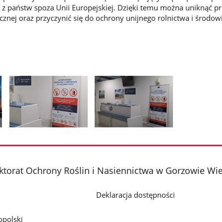
z państw spoza Unii Europejskiej. Dzięki temu można uniknąć 
cznej oraz przyczynić się do ochrony unijnego rolnictwa i środow
Pokaż
Pokaż
zdjęcie
zdjęcie
2
3
z
z
torat Ochrony Roślin i Nasiennictwa w Gorzowie Wi
galerii.
galerii.
Deklaracja dostępności
polski