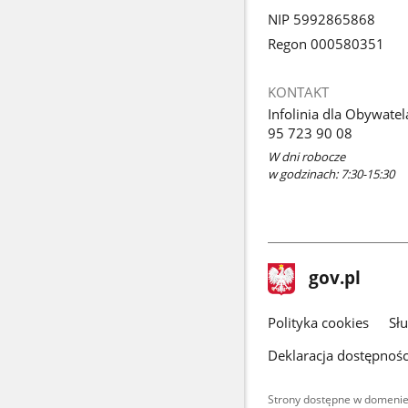
NIP 5992865868
Regon 000580351
KONTAKT
Infolinia dla Obywatel
95 723 90 08
W dni robocze
w godzinach: 7:30-15:30
stopka
Strona
gov.pl
gov.pl
główna
gov.pl
Polityka cookies
Sł
Deklaracja dostępnośc
Strony dostępne w domenie