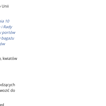
 Unii
ia 10
 i Rady
y portów
w bagażu
tów
w, kwiatów
ć
odzących
wwozić do
zed