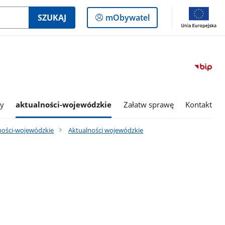
Logowanie
SZUKAJ
mObywatel
do
panelu
my
aktualności-wojewódzkie
Załatw sprawę
Kontakt
ności-wojewódzkie
Aktualności wojewódzkie