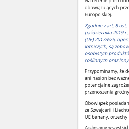
Na terenie portu lo
obowiązujących prze
Europejskiej.
Zgodnie z art. 8 ust
października 2019 r
(UE) 2017/625, ope
lotniczych, są zobo
osobistym produktó
roślinnych oraz in
Przypominamy, że do
ani nasion bez ważn
potencjalne zagroże
przenoszenia groźny
Obowiązek posiadan
ze Szwajcarii i Lie
UE banany, orzechy 
Zachęcamy wszystkich