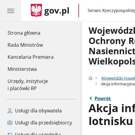
gov.pl
gov.pl
Serwis Rzeczypospolitej
Wojewódzk
gov.pl
Strona główna
Ochrony Ro
Rada Ministrów
Nasiennic
Kancelaria Premiera
Wielkopol
Ministerstwa
Wojewódzki Inspek
Urzędy, instytucje
Akcja informacyjna
i placówki RP
Powrót
Akcja i
Usługi dla obywatela
lotnisku
Usługi dla przedsiębiorcy
Usługi dla urzędnika