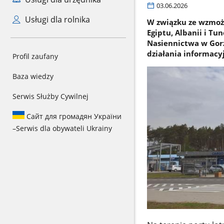
03.06.2026
Usługi dla rolnika
W związku ze wzmożo
Egiptu, Albanii i Tu
Nasiennictwa w Gorz
działania informacy
Profil zaufany
Baza wiedzy
Serwis Służby Cywilnej
Сайт для громадян України
–
Serwis dla obywateli Ukrainy