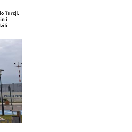
o Turcji,
in i
zili