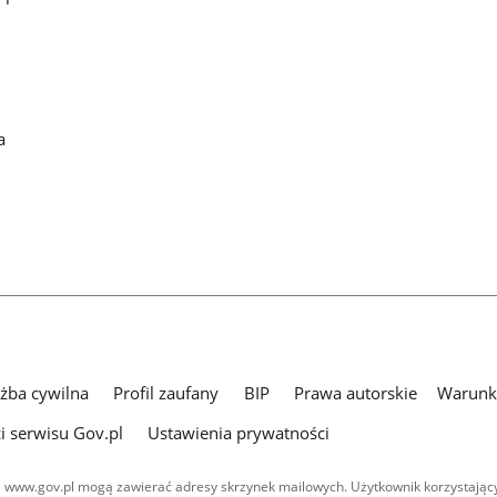
a
użba cywilna
Profil zaufany
BIP
Prawa autorskie
Warunki
i serwisu Gov.pl
Ustawienia prywatności
 www.gov.pl mogą zawierać adresy skrzynek mailowych. Użytkownik korzystający