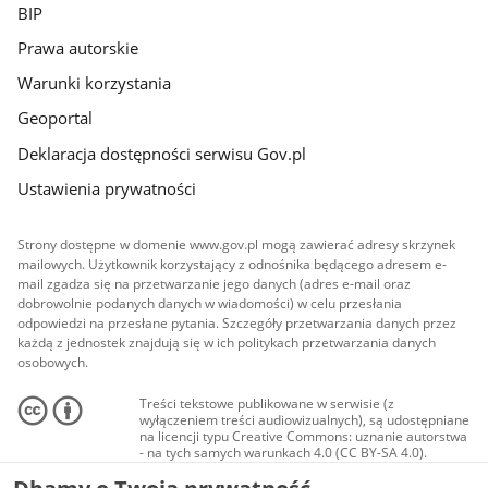
BIP
Prawa autorskie
Warunki korzystania
Geoportal
Deklaracja dostępności serwisu Gov.pl
Ustawienia prywatności
Strony dostępne w domenie www.gov.pl mogą zawierać adresy skrzynek
mailowych. Użytkownik korzystający z odnośnika będącego adresem e-
mail zgadza się na przetwarzanie jego danych (adres e-mail oraz
dobrowolnie podanych danych w wiadomości) w celu przesłania
odpowiedzi na przesłane pytania. Szczegóły przetwarzania danych przez
każdą z jednostek znajdują się w ich politykach przetwarzania danych
osobowych.
Treści tekstowe publikowane w serwisie (z
wyłączeniem treści audiowizualnych), są udostępniane
na licencji typu Creative Commons: uznanie autorstwa
- na tych samych warunkach 4.0 (CC BY-SA 4.0).
Materiały audiowizualne, w tym zdjęcia, materiały
audio i wideo, są udostępniane na licencji typu