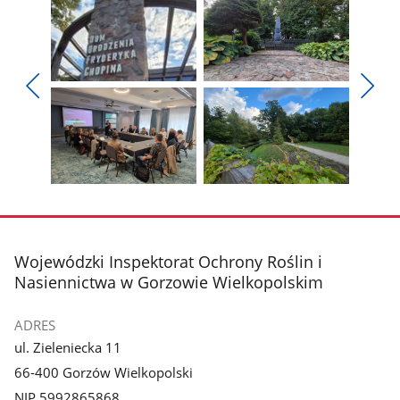
Pokaż
Pokaż
zdjęcie
zdjęcie
Pokaż
Poka
1
2
poprzednie
nest
z
z
zdjęcia
zdjęc
galerii.
galerii.
Pokaż
Pokaż
zdjęcie
zdjęcie
3
4
z
z
stopka
Wojewódzki Inspektorat Ochrony Roślin i
galerii.
galerii.
Nasiennictwa w Gorzowie Wielkopolskim
ADRES
ul. Zieleniecka 11
66-400 Gorzów Wielkopolski
NIP 5992865868