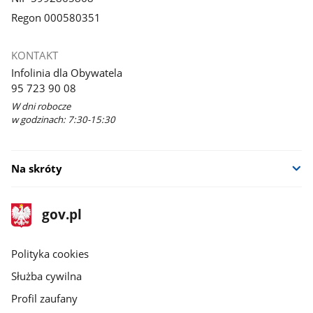
Regon 000580351
KONTAKT
Infolinia dla Obywatela
95 723 90 08
W dni robocze
w godzinach: 7:30-15:30
Na skróty
stopka
Strona
gov.pl
gov.pl
główna
gov.pl
Polityka cookies
Służba cywilna
Profil zaufany