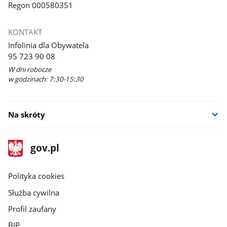
Regon 000580351
KONTAKT
Infolinia dla Obywatela
95 723 90 08
W dni robocze
w godzinach: 7:30-15:30
Na skróty
stopka
Strona
gov.pl
gov.pl
główna
gov.pl
Polityka cookies
Służba cywilna
Profil zaufany
BIP