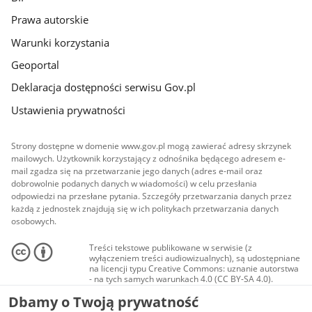
Prawa autorskie
Warunki korzystania
Geoportal
Deklaracja dostępności serwisu Gov.pl
Ustawienia prywatności
Strony dostępne w domenie www.gov.pl mogą zawierać adresy skrzynek
mailowych. Użytkownik korzystający z odnośnika będącego adresem e-
mail zgadza się na przetwarzanie jego danych (adres e-mail oraz
dobrowolnie podanych danych w wiadomości) w celu przesłania
odpowiedzi na przesłane pytania. Szczegóły przetwarzania danych przez
każdą z jednostek znajdują się w ich politykach przetwarzania danych
osobowych.
Treści tekstowe publikowane w serwisie (z
wyłączeniem treści audiowizualnych), są udostępniane
na licencji typu Creative Commons: uznanie autorstwa
- na tych samych warunkach 4.0 (CC BY-SA 4.0).
Materiały audiowizualne, w tym zdjęcia, materiały
Dbamy o Twoją prywatność
audio i wideo, są udostępniane na licencji typu
Creative Commons: uznanie autorstwa użycie