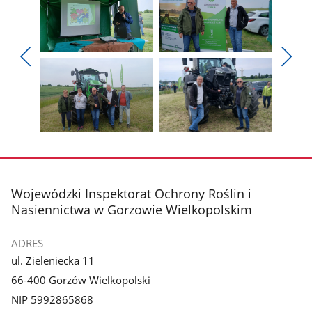
Pokaż
Pokaż
zdjęcie
zdjęcie
Pokaż
Poka
1
2
poprzednie
nest
z
z
zdjęcia
zdjęc
galerii.
galerii.
Pokaż
Pokaż
zdjęcie
zdjęcie
3
4
z
z
stopka
Wojewódzki Inspektorat Ochrony Roślin i
galerii.
galerii.
Nasiennictwa w Gorzowie Wielkopolskim
ADRES
ul. Zieleniecka 11
66-400 Gorzów Wielkopolski
NIP 5992865868