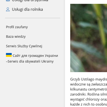
Usługi dla rolnika
Profil zaufany
Baza wiedzy
Serwis Służby Cywilnej
Сайт для громадян України
–
Serwis dla obywateli Ukrainy
Grzyb Ustilago maydis
widoczne są zwłaszcza 
kilkunastu centymetró
zarodniki. Roślina sil
wystąpić chlorozy or
każde z nich to osobn