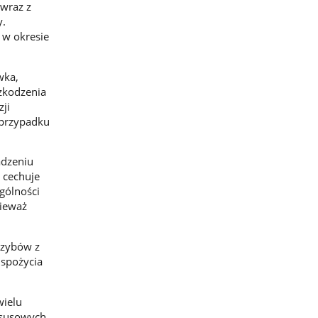
 wraz z
y.
y w okresie
wka,
zkodzenia
ji
w przypadku
adzeniu
 cechuje
gólności
nieważ
rzybów z
 spożycia
wielu
ksusowych