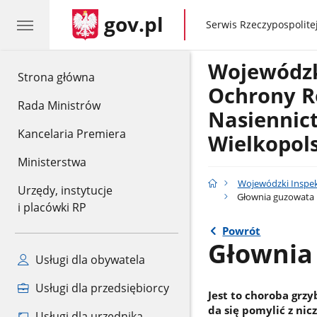
gov.pl
gov.pl
Serwis Rzeczypospolitej
Wojewódzk
gov.pl
Strona główna
Ochrony Ro
Rada Ministrów
Nasiennic
Kancelaria Premiera
Wielkopol
Ministerstwa
Wojewódzki Inspek
Urzędy, instytucje
Głownia guzowata
i placówki RP
Powrót
Głownia
Usługi dla obywatela
Usługi dla przedsiębiorcy
Jest to choroba grz
da się pomylić z ni
Usługi dla urzędnika