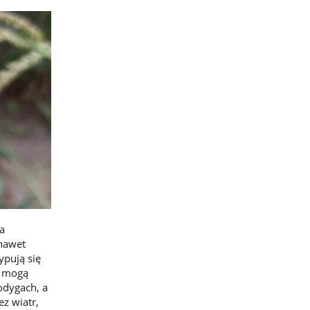
a
 nawet
ypują się
y mogą
odygach, a
z wiatr,