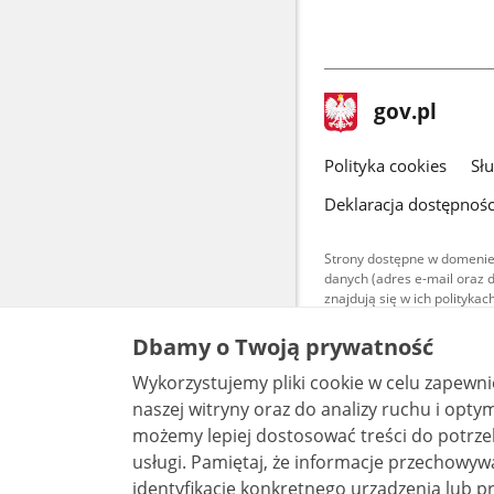
stopka
Strona
gov.pl
gov.pl
główna
gov.pl
Polityka cookies
Sł
Deklaracja dostępnośc
Strony dostępne w domenie
danych (adres e-mail oraz 
znajdują się w ich polityk
Treści teksto
Dbamy o Twoją prywatność
udostępniane
warunkach 4.0
Wykorzystujemy pliki cookie w celu zapewn
są udostępni
bez utworów z
naszej witryny oraz do analizy ruchu i optymalizacj
możemy lepiej dostosować treści do potrzeb
usługi. Pamiętaj, że informacje przechowywane w plikach cookie mogą pozwalać na
identyfikację konkretnego urządzenia lub pr