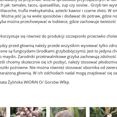
ch jak: tamales, tacos, quesadillas, zup czy sosów.. Grzyb ten wy
tlacoche, trufla meksykańska, aztecki kawior i czarne złoto. W s
a. Można jeść ją na wiele sposobów i dodawać do potraw, gdzie n
rzyba można przechowywać w lodówce, gdzie zachowuje świeżość
orzystuje się również do produkcji szczepionki przeciwko chole
ydzy przed głownią należy przede wszystkim wysiewać tylko zdr
ione są fungicydami (środkami grzybobójczymi). Jest to jedyna c
o maydis. Zarodniki przetrwalnikowe grzyba zachowują zdolność 
 Jeśli chcemy skutecznie się ich pozbyć, należy stosować płodozmia
sztki pożniwne. Nie można również stosować obornika od zwierz
zarażoną głownią. W ich odchodach nadal mogą znajdować się za
orzata Żylińska WIORiN O/ Gorzów Wlkp.