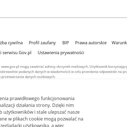
użba cywilna
Profil zaufany
BIP
Prawa autorskie
Warunki
i serwisu Gov.pl
Ustawienia prywatności
 www.gov.pl mogą zawierać adresy skrzynek mailowych. Użytkownik korzystający
dobrowolnie podanych danych w wiadomości) w celu przesłania odpowiedzi na prz
ach przetwarzania danych osobowych.
we publikowane w serwisie (z wyłączeniem treści audiowizualnych), są
 na licencji typu Creative Commons: uznanie autorstwa - na tych samych
 (CC BY-SA 4.0). Materiały audiowizualne, w tym zdjęcia, materiały audio i wideo
ienia prawidłowego funkcjonowania
ane na licencji typu Creative Commons: uznanie autorstwa użycie niekomercyjne 
ależnych 4.0 (CC BY-NC-ND 4.0), o ile nie jest to stwierdzone inaczej.
i działania strony. Dzięki nim
 użytkowników i stale ulepszać nasze
zeglądarki użytkownika, a więc