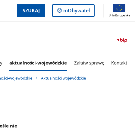
Logowanie
SZUKAJ
mObywatel
do
panelu
my
aktualności-wojewódzkie
Załatw sprawę
Kontakt
ności-wojewódzkie
Aktualności wojewódzkie
ośle nie