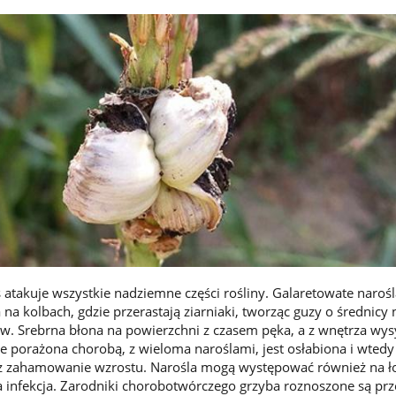
 atakuje wszystkie nadziemne części rośliny. Galaretowate narośl
na kolbach, gdzie przerastają ziarniaki, tworząc guzy o średnicy
w. Srebrna błona na powierzchni z czasem pęka, a z wnętrza wys
nie porażona chorobą, z wieloma naroślami, jest osłabiona i wted
az zahamowanie wzrostu. Narośla mogą występować również na ł
a infekcja. Zarodniki chorobotwórczego grzyba roznoszone są prze