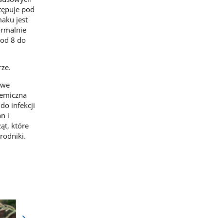
stępuje pod
maku jest
ormalnie
 od 8 do
rze.
owe
hemiczna
do infekcji
n i
ąt, które
rodniki.