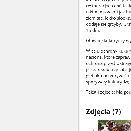
restauracjach dań taki
takimi nazwami jak hui
ziemista, lekko słodk
dodaje się grzyby. G
15 dni.
Głownię kukurydzy wyk
W celu ochrony kukur
nasiona, które zapraw
ochrona przed Ustilag
przez około trzy lata.
głęboko przeorywać re
spożywały kukurydzę 
Tekst i zdjęcia: Małg
Zdjęcia (7)