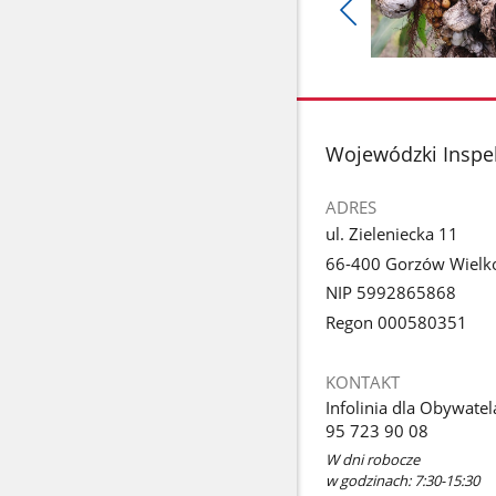
Pokaż
poprzednie
Pokaż
zdjęcia
zdjęcie
1
z
stopka
Wojewódzki Inspek
galerii.
ADRES
ul. Zieleniecka 11
66-400 Gorzów Wielko
NIP 5992865868
Regon 000580351
KONTAKT
Infolinia dla Obywatel
95 723 90 08
W dni robocze
w godzinach: 7:30-15:30