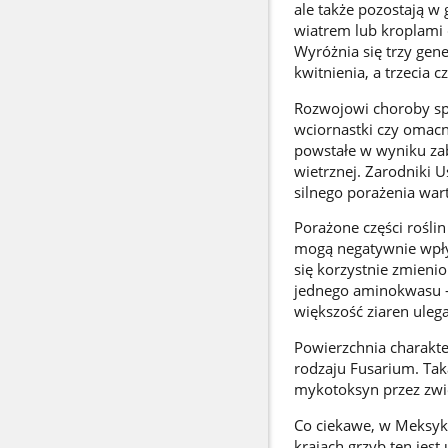
ale także pozostają w
wiatrem lub kroplami d
Wyróżnia się trzy gene
kwitnienia, a trzecia c
Rozwojowi choroby spr
wciornastki czy omac
powstałe w wyniku zab
wietrznej. Zarodniki U
silnego porażenia wa
Porażone części rośli
mogą negatywnie wpły
się korzystnie zmienio
jednego aminokwasu - 
większość ziaren ulega
Powierzchnia charakte
rodzaju Fusarium. Tak
mykotoksyn przez zwi
Co ciekawe, w Meksyku
krajach grzyb ten je