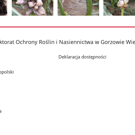
Pokaż
Pokaż
Pokaż
zdjęcie
zdjęcie
zdjęcie
2
3
4
z
z
z
torat Ochrony Roślin i Nasiennictwa w Gorzowie Wi
galerii.
galerii.
galerii.
Deklaracja dostępności
polski
a