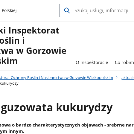
 Polskiej
i Inspektorat
ślin i
twa w Gorzowie
skim
O Inspektoracie
Co robi
torat Ochrony Roślin i Nasiennictwa w Gorzowie Wielkopolskim
aktual
 kukurydzy
 guzowata kukurydzy
ybowa o bardzo charakterystycznych objawach - srebrne nar
czym innym.