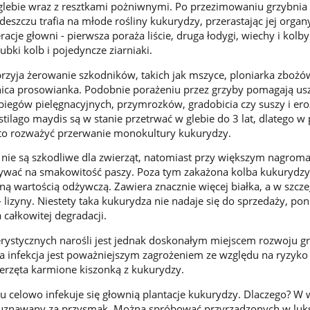
 glebie wraz z resztkami pożniwnymi. Po przezimowaniu grzybnia
eszczu trafia na młode rośliny kukurydzy, przerastając jej organ
racje głowni - pierwsza poraża liście, druga łodygi, wiechy i kolb
zubki kolb i pojedyncze ziarniaki.
zyja żerowanie szkodników, takich jak mszyce, ploniarka zbożó
nica prosowianka. Podobnie porażeniu przez grzyby pomagają us
iegów pielęgnacyjnych, przymrozków, gradobicia czy suszy i eroz
stilago maydis są w stanie przetrwać w glebie do 3 lat, dlatego 
rto rozważyć przerwanie monokultury kukurydzy.
n nie są szkodliwe dla zwierząt, natomiast przy większym nagrom
wać na smakowitość paszy. Poza tym zakażona kolba kukurydzy
ną wartością odżywczą. Zawiera znacznie więcej białka, a w szcze
lizyny. Niestety taka kukurydza nie nadaje się do sprzedaży, po
 całkowitej degradacji.
rystycznych narośli jest jednak doskonałym miejscem rozwoju g
a infekcja jest poważniejszym zagrożeniem ze względu na ryzyko
erzęta karmione kiszonką z kukurydzy.
 celowo infekuje się głownią plantacje kukurydzy. Dlaczego? W 
st uznawany za przysmak. Można spróbować przyrządzonych w lu