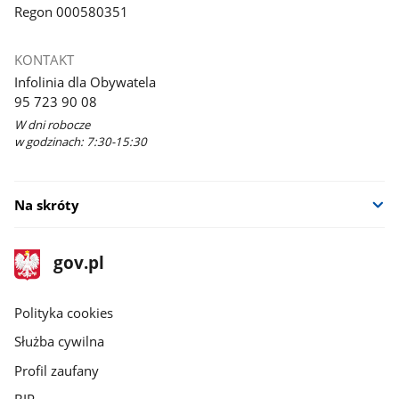
Regon 000580351
KONTAKT
Infolinia dla Obywatela
95 723 90 08
W dni robocze
w godzinach: 7:30-15:30
Na skróty
stopka
Strona
gov.pl
gov.pl
główna
gov.pl
Polityka cookies
Służba cywilna
Profil zaufany