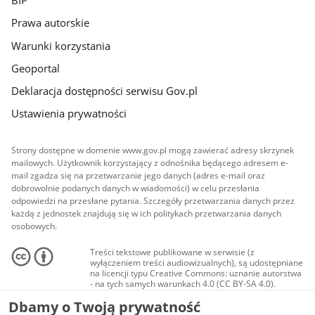
BIP
Prawa autorskie
Warunki korzystania
Geoportal
Deklaracja dostępności serwisu Gov.pl
Ustawienia prywatności
Strony dostępne w domenie www.gov.pl mogą zawierać adresy skrzynek
mailowych. Użytkownik korzystający z odnośnika będącego adresem e-
mail zgadza się na przetwarzanie jego danych (adres e-mail oraz
dobrowolnie podanych danych w wiadomości) w celu przesłania
odpowiedzi na przesłane pytania. Szczegóły przetwarzania danych przez
każdą z jednostek znajdują się w ich politykach przetwarzania danych
osobowych.
Treści tekstowe publikowane w serwisie (z
wyłączeniem treści audiowizualnych), są udostępniane
na licencji typu Creative Commons: uznanie autorstwa
- na tych samych warunkach 4.0 (CC BY-SA 4.0).
Materiały audiowizualne, w tym zdjęcia, materiały
Dbamy o Twoją prywatność
audio i wideo, są udostępniane na licencji typu