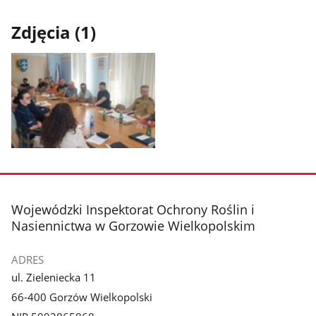
Zdjęcia (1)
Pokaż
zdjęcie
1
z
stopka
Wojewódzki Inspektorat Ochrony Roślin i
galerii.
Nasiennictwa w Gorzowie Wielkopolskim
ADRES
ul. Zieleniecka 11
66-400 Gorzów Wielkopolski