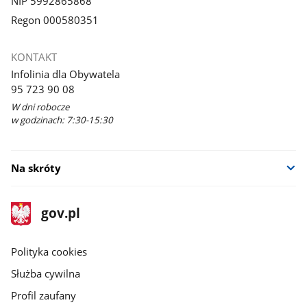
NIP 5992865868
Regon 000580351
KONTAKT
Infolinia dla Obywatela
95 723 90 08
W dni robocze
w godzinach: 7:30-15:30
Na skróty
stopka
Strona
gov.pl
gov.pl
główna
gov.pl
Polityka cookies
Służba cywilna
Profil zaufany