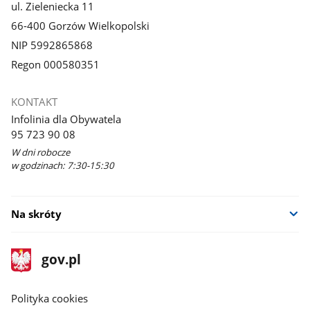
ul. Zieleniecka 11
66-400 Gorzów Wielkopolski
NIP 5992865868
Regon 000580351
KONTAKT
Infolinia dla Obywatela
95 723 90 08
W dni robocze
w godzinach: 7:30-15:30
Na skróty
stopka
Strona
gov.pl
gov.pl
główna
gov.pl
Polityka cookies