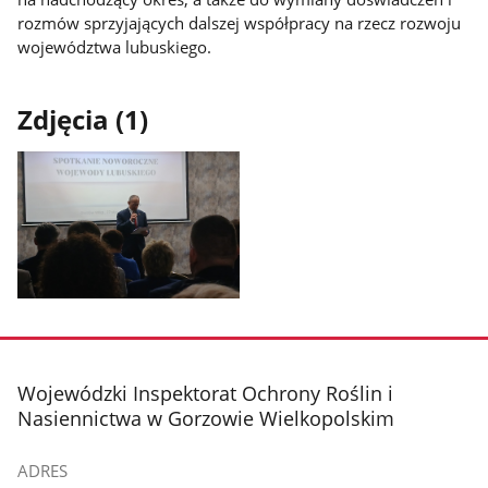
rozmów sprzyjających dalszej współpracy na rzecz rozwoju
województwa lubuskiego.
Zdjęcia (1)
Pokaż
zdjęcie
1
z
stopka
Wojewódzki Inspektorat Ochrony Roślin i
galerii.
Nasiennictwa w Gorzowie Wielkopolskim
ADRES