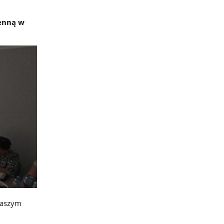
ienną w
naszym