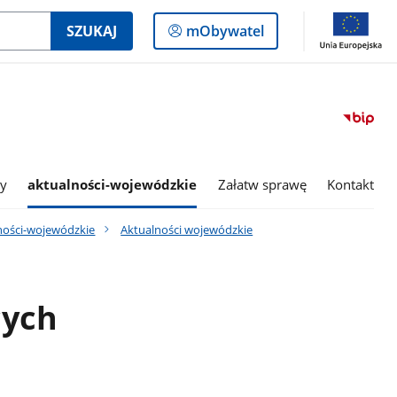
Logowanie
SZUKAJ
mObywatel
do
panelu
my
aktualności-wojewódzkie
Załatw sprawę
Kontakt
ności-wojewódzkie
Aktualności wojewódzkie
cych