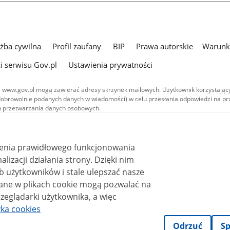
użba cywilna
Profil zaufany
BIP
Prawa autorskie
Warunki
i serwisu Gov.pl
Ustawienia prywatności
 www.gov.pl mogą zawierać adresy skrzynek mailowych. Użytkownik korzystający
dobrowolnie podanych danych w wiadomości) w celu przesłania odpowiedzi na prz
ach przetwarzania danych osobowych.
we publikowane w serwisie (z wyłączeniem treści audiowizualnych), są
 na licencji typu Creative Commons: uznanie autorstwa - na tych samych
 (CC BY-SA 4.0). Materiały audiowizualne, w tym zdjęcia, materiały audio i wideo
ienia prawidłowego funkcjonowania
ane na licencji typu Creative Commons: uznanie autorstwa użycie niekomercyjne 
ależnych 4.0 (CC BY-NC-ND 4.0), o ile nie jest to stwierdzone inaczej.
i działania strony. Dzięki nim
 użytkowników i stale ulepszać nasze
zeglądarki użytkownika, a więc
yka cookies
Odrzuć
Sp