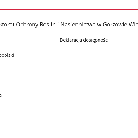
Pokaż
zdjęcie
2
z
torat Ochrony Roślin i Nasiennictwa w Gorzowie Wi
galerii.
Deklaracja dostępności
polski
a