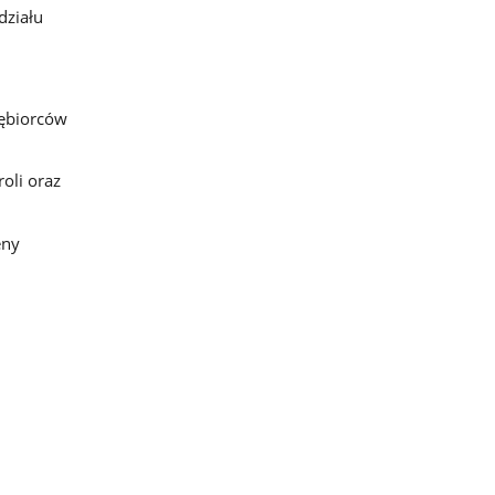
działu
iębiorców
oli oraz
eny