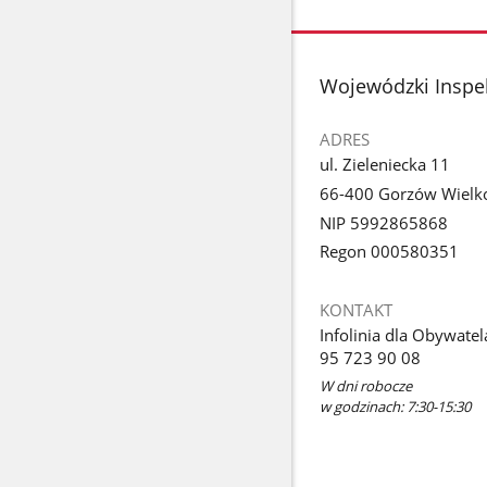
Pokaż
zdjęcie
1
z
stopka
Wojewódzki Inspek
galerii.
ADRES
ul. Zieleniecka 11
66-400 Gorzów Wielko
NIP 5992865868
Regon 000580351
KONTAKT
Infolinia dla Obywatel
95 723 90 08
W dni robocze
w godzinach: 7:30-15:30