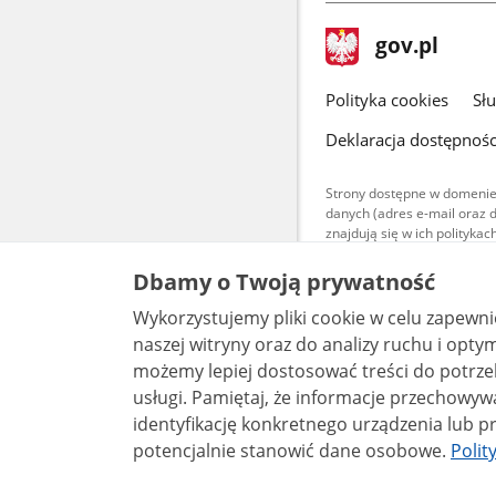
stopka
Strona
gov.pl
gov.pl
główna
gov.pl
Polityka cookies
Sł
Deklaracja dostępnośc
Strony dostępne w domenie
danych (adres e-mail oraz 
znajdują się w ich polityk
Treści teksto
Dbamy o Twoją prywatność
udostępniane
warunkach 4.0
Wykorzystujemy pliki cookie w celu zapewn
są udostępni
bez utworów z
naszej witryny oraz do analizy ruchu i optymalizacj
możemy lepiej dostosować treści do potrzeb
usługi. Pamiętaj, że informacje przechowywane w plikach cookie mogą pozwalać na
identyfikację konkretnego urządzenia lub pr
potencjalnie stanowić dane osobowe.
Polit