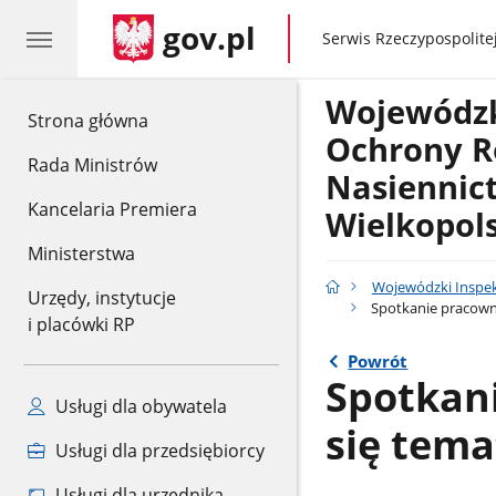
gov.pl
gov.pl
Serwis Rzeczypospolitej
Wojewódzk
gov.pl
Strona główna
Ochrony Ro
Rada Ministrów
Nasiennic
Kancelaria Premiera
Wielkopol
Ministerstwa
Wojewódzki Inspek
Urzędy, instytucje
Spotkanie pracown
i placówki RP
Powrót
Spotkan
Usługi dla obywatela
się tem
Usługi dla przedsiębiorcy
Usługi dla urzędnika