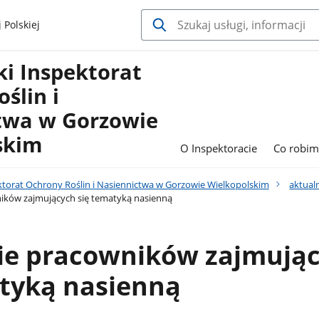
 Polskiej
i Inspektorat
ślin i
twa w Gorzowie
skim
O Inspektoracie
Co robi
torat Ochrony Roślin i Nasiennictwa w Gorzowie Wielkopolskim
aktual
ików zajmujących się tematyką nasienną
ie pracowników zajmują
atyką nasienną