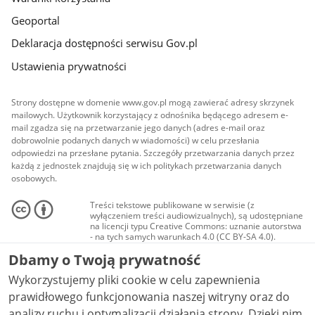
Geoportal
Deklaracja dostępności serwisu Gov.pl
Ustawienia prywatności
Strony dostępne w domenie www.gov.pl mogą zawierać adresy skrzynek
mailowych. Użytkownik korzystający z odnośnika będącego adresem e-
mail zgadza się na przetwarzanie jego danych (adres e-mail oraz
dobrowolnie podanych danych w wiadomości) w celu przesłania
odpowiedzi na przesłane pytania. Szczegóły przetwarzania danych przez
każdą z jednostek znajdują się w ich politykach przetwarzania danych
osobowych.
Treści tekstowe publikowane w serwisie (z
wyłączeniem treści audiowizualnych), są udostępniane
na licencji typu Creative Commons: uznanie autorstwa
- na tych samych warunkach 4.0 (CC BY-SA 4.0).
Materiały audiowizualne, w tym zdjęcia, materiały
Dbamy o Twoją prywatność
audio i wideo, są udostępniane na licencji typu
Creative Commons: uznanie autorstwa użycie
Wykorzystujemy pliki cookie w celu zapewnienia
niekomercyjne - bez utworów zależnych 4.0 (CC BY-
NC-ND 4.0), o ile nie jest to stwierdzone inaczej.
prawidłowego funkcjonowania naszej witryny oraz do
analizy ruchu i optymalizacji działania strony. Dzięki nim