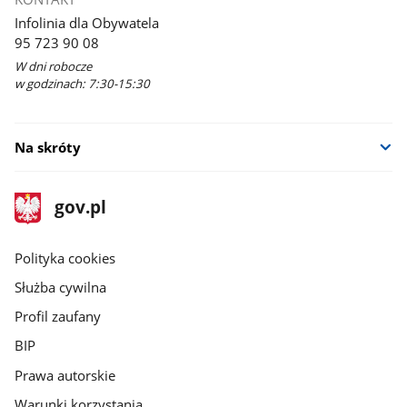
Infolinia dla Obywatela
95 723 90 08
W dni robocze
w godzinach: 7:30-15:30
Na skróty
stopka
Strona
gov.pl
gov.pl
główna
gov.pl
Polityka cookies
Służba cywilna
Profil zaufany
BIP
Prawa autorskie
Warunki korzystania