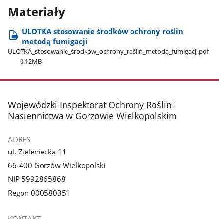
Materiały
ULOTKA stosowanie środków ochrony roślin
metodą fumigacji
ULOTKA​_stosowanie​_środków​_ochrony​_roślin​_metodą​_fumigacji.pdf
0.12MB
stopka
Wojewódzki Inspektorat Ochrony Roślin i
Nasiennictwa w Gorzowie Wielkopolskim
ADRES
ul. Zieleniecka 11
66-400 Gorzów Wielkopolski
NIP 5992865868
Regon 000580351
KONTAKT