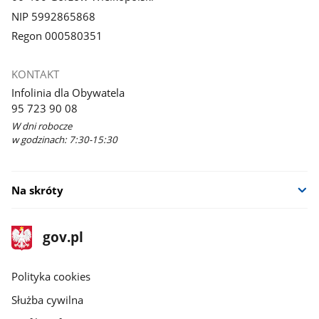
NIP 5992865868
Regon 000580351
KONTAKT
Infolinia dla Obywatela
95 723 90 08
W dni robocze
w godzinach: 7:30-15:30
Na skróty
stopka
Strona
gov.pl
gov.pl
główna
gov.pl
Polityka cookies
Służba cywilna