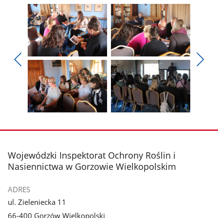
Pokaż
Pokaż
zdjęcie
zdjęcie
Pokaż
Poka
1
2
poprzednie
nest
z
z
zdjęcia
zdjęc
galerii.
galerii.
Pokaż
Pokaż
zdjęcie
zdjęcie
3
4
z
z
stopka
Wojewódzki Inspektorat Ochrony Roślin i
galerii.
galerii.
Nasiennictwa w Gorzowie Wielkopolskim
ADRES
ul. Zieleniecka 11
66-400 Gorzów Wielkopolski