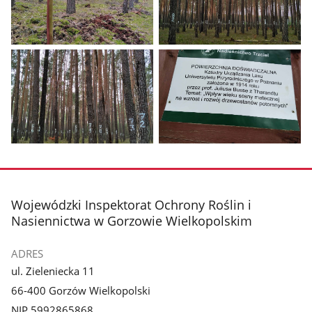
Pokaż
Pokaż
zdjęcie
zdjęcie
1
2
z
z
galerii.
galerii.
Pokaż
Pokaż
zdjęcie
zdjęcie
3
4
z
z
stopka
Wojewódzki Inspektorat Ochrony Roślin i
galerii.
galerii.
Nasiennictwa w Gorzowie Wielkopolskim
ADRES
ul. Zieleniecka 11
66-400 Gorzów Wielkopolski
NIP 5992865868