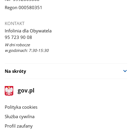
Regon 000580351
KONTAKT
Infolinia dla Obywatela
95 723 90 08
W dni robocze
w godzinach: 7:30-15:30
Na skróty
stopka
Strona
gov.pl
gov.pl
główna
gov.pl
Polityka cookies
Służba cywilna
Profil zaufany