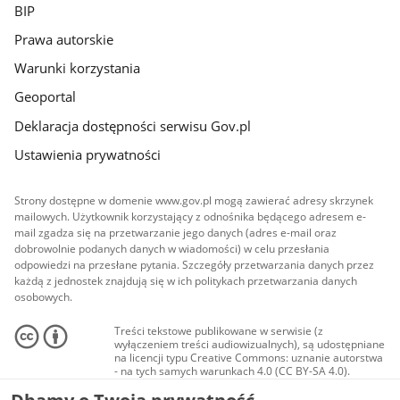
BIP
Prawa autorskie
Warunki korzystania
Geoportal
Deklaracja dostępności serwisu Gov.pl
Ustawienia prywatności
Strony dostępne w domenie www.gov.pl mogą zawierać adresy skrzynek
mailowych. Użytkownik korzystający z odnośnika będącego adresem e-
mail zgadza się na przetwarzanie jego danych (adres e-mail oraz
dobrowolnie podanych danych w wiadomości) w celu przesłania
odpowiedzi na przesłane pytania. Szczegóły przetwarzania danych przez
każdą z jednostek znajdują się w ich politykach przetwarzania danych
osobowych.
Treści tekstowe publikowane w serwisie (z
wyłączeniem treści audiowizualnych), są udostępniane
na licencji typu Creative Commons: uznanie autorstwa
- na tych samych warunkach 4.0 (CC BY-SA 4.0).
Materiały audiowizualne, w tym zdjęcia, materiały
audio i wideo, są udostępniane na licencji typu