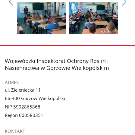
Pokaż
Pokaż
zdjęcie
zdjęcie
Pokaż
Poka
1
2
poprzednie
nest
z
z
zdjęcia
zdjęc
galerii.
galerii.
Pokaż
Pokaż
zdjęcie
zdjęcie
3
4
z
z
stopka
Wojewódzki Inspektorat Ochrony Roślin i
galerii.
galerii.
Nasiennictwa w Gorzowie Wielkopolskim
ADRES
ul. Zieleniecka 11
66-400 Gorzów Wielkopolski
NIP 5992865868
Regon 000580351
KONTAKT