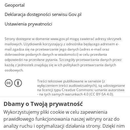
Geoportal
Deklaracja dostępności serwisu Gov.pl
Ustawienia prywatności
Strony dostępne w domenie www.gov.pl mogą zawierać adresy skrzynek
mailowych. Użytkownik korzystający z odnośnika będącego adresem e-
mail zgadza się na przetwarzanie jego danych (adres e-mail oraz
dobrowolnie podanych danych w wiadomości) w celu przesłania
odpowiedzi na przesłane pytania. Szczegóły przetwarzania danych przez
każdą z jednostek znajdują się w ich politykach przetwarzania danych
osobowych.
Treści tekstowe publikowane w serwisie (z
wyłączeniem treści audiowizualnych), są udostępniane
na licencji typu Creative Commons: uznanie autorstwa
- na tych samych warunkach 4.0 (CC BY-SA 4.0).
Materiały audiowizualne, w tym zdjęcia, materiały
Dbamy o Twoją prywatność
audio i wideo, są udostępniane na licencji typu
Creative Commons: uznanie autorstwa użycie
Wykorzystujemy pliki cookie w celu zapewnienia
niekomercyjne - bez utworów zależnych 4.0 (CC BY-
NC-ND 4.0), o ile nie jest to stwierdzone inaczej.
prawidłowego funkcjonowania naszej witryny oraz do
analizy ruchu i optymalizacji działania strony. Dzięki nim