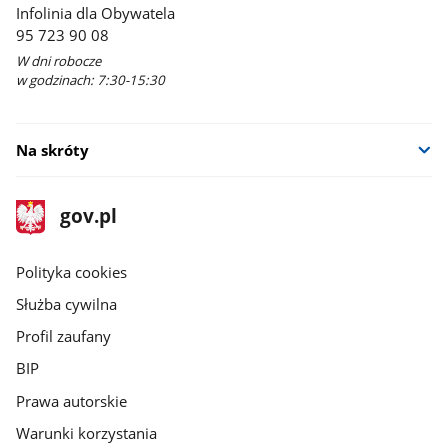
Infolinia dla Obywatela
95 723 90 08
W dni robocze
w godzinach: 7:30-15:30
Na skróty
stopka
Strona
gov.pl
gov.pl
główna
gov.pl
Polityka cookies
Służba cywilna
Profil zaufany
BIP
Prawa autorskie
Warunki korzystania