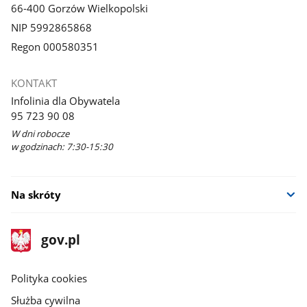
66-400 Gorzów Wielkopolski
NIP 5992865868
Regon 000580351
KONTAKT
Infolinia dla Obywatela
95 723 90 08
W dni robocze
w godzinach: 7:30-15:30
Na skróty
stopka
Strona
gov.pl
gov.pl
główna
gov.pl
Polityka cookies
Służba cywilna