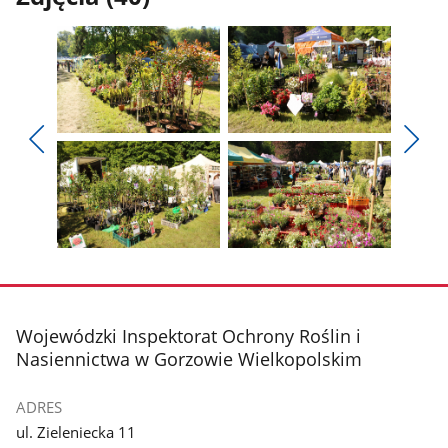
Pokaż
Pokaż
zdjęcie
zdjęcie
Pokaż
Poka
1
2
poprzednie
nest
z
z
zdjęcia
zdjęc
galerii.
galerii.
Pokaż
Pokaż
zdjęcie
zdjęcie
3
4
z
z
stopka
Wojewódzki Inspektorat Ochrony Roślin i
galerii.
galerii.
Nasiennictwa w Gorzowie Wielkopolskim
ADRES
ul. Zieleniecka 11