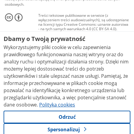
osobowych.
Treści tekstowe publikowane w serwisie (z
wyłączeniem treści audiowizualnych), są udostępniane
na licencji typu Creative Commons: uznanie autorstwa
- na tych samych warunkach 4.0 (CC BY-SA 4.0).
Materiały audiowizualne, w tym zdjęcia, materiały
Dbamy o Twoją prywatność
audio i wideo, są udostępniane na licencji typu
Creative Commons: uznanie autorstwa użycie
Wykorzystujemy pliki cookie w celu zapewnienia
niekomercyjne - bez utworów zależnych 4.0 (CC BY-
NC-ND 4.0), o ile nie jest to stwierdzone inaczej.
prawidłowego funkcjonowania naszej witryny oraz do
analizy ruchu i optymalizacji działania strony. Dzięki nim
możemy lepiej dostosować treści do potrzeb
użytkowników i stale ulepszać nasze usługi. Pamiętaj, że
informacje przechowywane w plikach cookie mogą
pozwalać na identyfikację konkretnego urządzenia lub
przeglądarki użytkownika, a więc potencjalnie stanowić
dane osobowe.
Polityka cookies
Odrzuć
Spersonalizuj