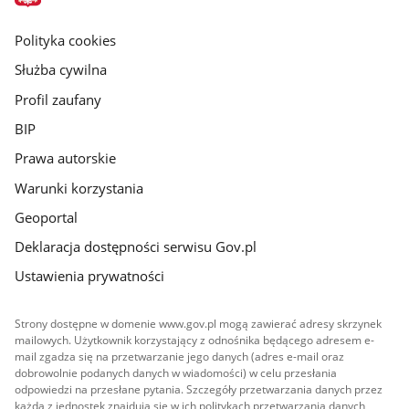
główna
gov.pl
Polityka cookies
Służba cywilna
Profil zaufany
BIP
Prawa autorskie
Warunki korzystania
Geoportal
Deklaracja dostępności serwisu Gov.pl
Ustawienia prywatności
Strony dostępne w domenie www.gov.pl mogą zawierać adresy skrzynek
mailowych. Użytkownik korzystający z odnośnika będącego adresem e-
mail zgadza się na przetwarzanie jego danych (adres e-mail oraz
dobrowolnie podanych danych w wiadomości) w celu przesłania
odpowiedzi na przesłane pytania. Szczegóły przetwarzania danych przez
każdą z jednostek znajdują się w ich politykach przetwarzania danych