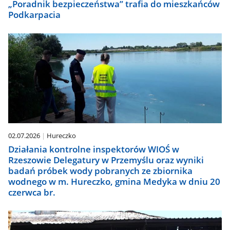
„Poradnik bezpieczeństwa” trafia do mieszkańców
Podkarpacia
02.07.2026
Hureczko
Działania kontrolne inspektorów WIOŚ w
Rzeszowie Delegatury w Przemyślu oraz wyniki
badań próbek wody pobranych ze zbiornika
wodnego w m. Hureczko, gmina Medyka w dniu 20
czerwca br.