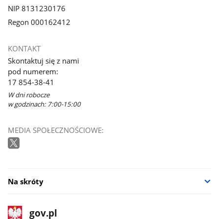
NIP 8131230176
Regon 000162412
KONTAKT
Skontaktuj się z nami
pod numerem:
17 854-38-41
W dni robocze
w godzinach: 7:00-15:00
MEDIA SPOŁECZNOŚCIOWE:
Na skróty
stopka
Strona
gov.pl
gov.pl