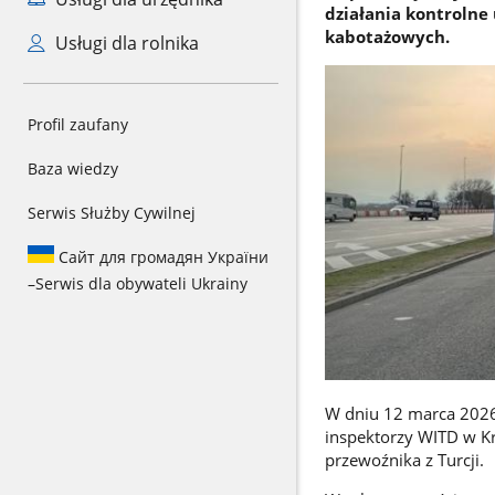
działania kontroln
kabotażowych.
Usługi dla rolnika
Profil zaufany
Baza wiedzy
Serwis Służby Cywilnej
Сайт для громадян України
–
Serwis dla obywateli Ukrainy
W dniu 12 marca 2026
inspektorzy WITD w K
przewoźnika z Turcji.