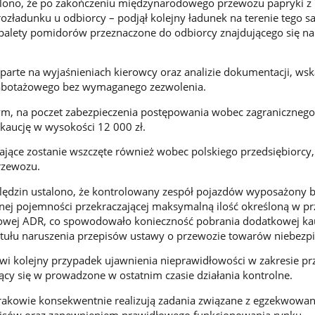
alono, że po zakończeniu międzynarodowego przewozu papryki z 
 rozładunku u odbiorcy – podjął kolejny ładunek na terenie tego 
palety pomidorów przeznaczone do odbiorcy znajdującego się na
parte na wyjaśnieniach kierowcy oraz analizie dokumentacji, wsk
kabotażowego bez wymaganego zezwolenia.
m, na poczet zabezpieczenia postępowania wobec zagranicznego
kaucję w wysokości 12 000 zł.
jące zostanie wszczęte również wobec polskiego przedsiębiorcy,
przewozu.
lędzin ustalono, że kontrolowany zespół pojazdów wyposażony b
cznej pojemności przekraczającej maksymalną ilość określoną w p
ej ADR, co spowodowało konieczność pobrania dodatkowej kau
ytułu naruszenia przepisów ustawy o przewozie towarów niebezp
wi kolejny przypadek ujawnienia nieprawidłowości w zakresie 
cy się w prowadzone w ostatnim czasie działania kontrolne.
rakowie konsekwentnie realizują zadania związane z egzekwowa
isów oraz zapewnieniem prawidłowego funkcjonowania rynku