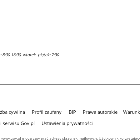
 8:00-16:00, wtorek- piątek: 7:30-
użba cywilna
Profil zaufany
BIP
Prawa autorskie
Warunki
i serwisu Gov.pl
Ustawienia prywatności
 www.gov.pl mogą zawierać adresy skrzynek mailowych. Użytkownik korzystający