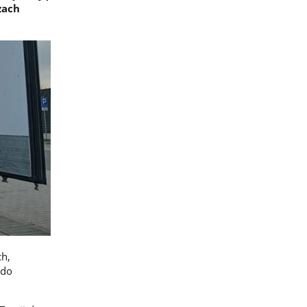
zach
ch,
 do