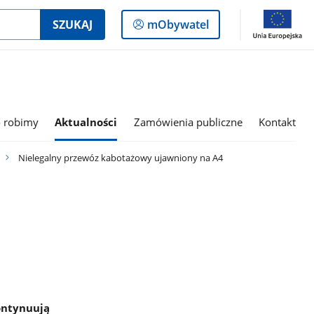
Logowanie
SZUKAJ
mObywatel
do
panelu
 robimy
Aktualności
Zamówienia publiczne
Kontakt
Nielegalny przewóz kabotażowy ujawniony na A4
ontynuują