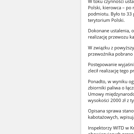
W toku czynności ust
Polski, kierowca – po
podmiotu. Było to 33 
terytorium Polski.
Dokonane ustalenia, o
realizację przewozu 
W związku z powyższy
przewoźnika pobrano 
Postępowanie wyjaśnia
zlecił realizację tego 
Ponadto, w wyniku og
zbiorniki paliwa o łą
Umowy międzynarodow
wysokości 2000 zł z t
Opisana sprawa stano
kabotażowych, wpisują
Inspektorzy WITD w K
obowiązujących przep