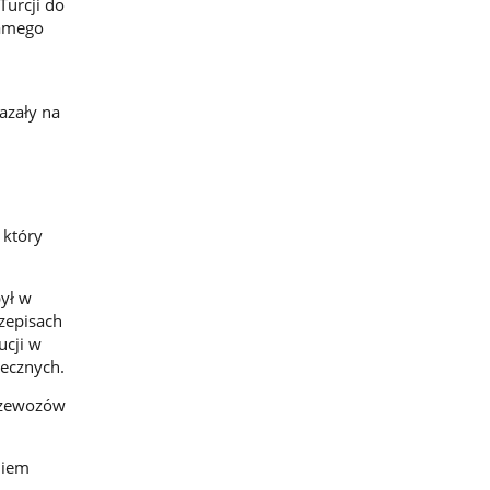
Turcji do
samego
azały na
 który
ył w
rzepisach
cji w
iecznych.
przewozów
niem