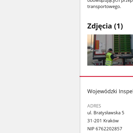
transportowego.
Zdjęcia (1)
Pokaż
zdjęcie
1
z
stopka
Wojewódzki Inspe
galerii.
ADRES
ul. Bratysławska 5
31-201 Kraków
NIP 6762202857