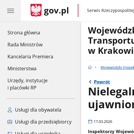
gov.pl
gov.pl
Serwis Rzeczypospolitej
Wojewódzk
gov.pl
Strona główna
Transport
Rada Ministrów
w Krakowi
Kancelaria Premiera
Wojewódzki Inspe
Ministerstwa
Urzędy, instytucje
Powrót
Nielega
i placówki RP
ujawnio
Usługi dla obywatela
Usługi dla przedsiębiorcy
17.03.2026
Inspektorzy Wojewó
Usługi dla urzędnika