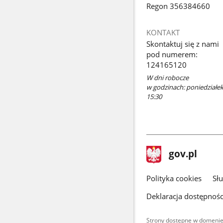
Regon 356384660
KONTAKT
Skontaktuj się z nami
pod numerem:
124165120
W dni robocze
w godzinach: poniedziałek:
15:30
stopka
Strona
gov.pl
gov.pl
główna
gov.pl
Polityka cookies
Sł
Deklaracja dostępnośc
Strony dostępne w domenie