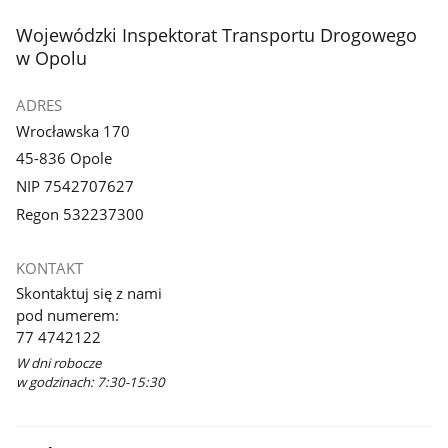
stopka
Wojewódzki Inspektorat Transportu Drogowego
w Opolu
ADRES
Wrocławska 170
45-836 Opole
NIP 7542707627
Regon 532237300
KONTAKT
Skontaktuj się z nami
pod numerem:
77 4742122
W dni robocze
w godzinach: 7:30-15:30