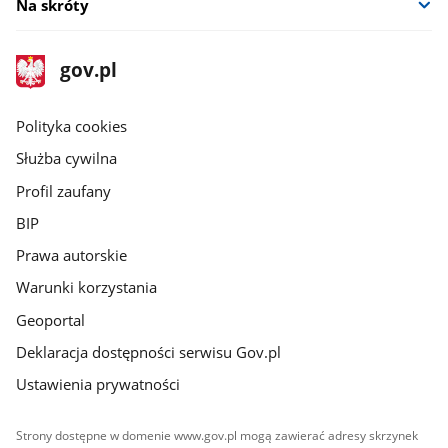
Na skróty
stopka
Strona
gov.pl
gov.pl
główna
gov.pl
Polityka cookies
Służba cywilna
Profil zaufany
BIP
Prawa autorskie
Warunki korzystania
Geoportal
Deklaracja dostępności serwisu Gov.pl
Ustawienia prywatności
Strony dostępne w domenie www.gov.pl mogą zawierać adresy skrzynek