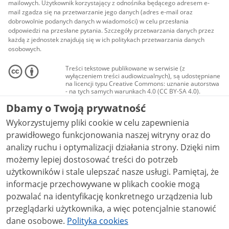
mailowych. Użytkownik korzystający z odnośnika będącego adresem e-
mail zgadza się na przetwarzanie jego danych (adres e-mail oraz
dobrowolnie podanych danych w wiadomości) w celu przesłania
odpowiedzi na przesłane pytania. Szczegóły przetwarzania danych przez
każdą z jednostek znajdują się w ich politykach przetwarzania danych
osobowych.
Treści tekstowe publikowane w serwisie (z
wyłączeniem treści audiowizualnych), są udostępniane
na licencji typu Creative Commons: uznanie autorstwa
- na tych samych warunkach 4.0 (CC BY-SA 4.0).
Materiały audiowizualne, w tym zdjęcia, materiały
Dbamy o Twoją prywatność
audio i wideo, są udostępniane na licencji typu
Creative Commons: uznanie autorstwa użycie
Wykorzystujemy pliki cookie w celu zapewnienia
niekomercyjne - bez utworów zależnych 4.0 (CC BY-
NC-ND 4.0), o ile nie jest to stwierdzone inaczej.
prawidłowego funkcjonowania naszej witryny oraz do
analizy ruchu i optymalizacji działania strony. Dzięki nim
możemy lepiej dostosować treści do potrzeb
użytkowników i stale ulepszać nasze usługi. Pamiętaj, że
informacje przechowywane w plikach cookie mogą
pozwalać na identyfikację konkretnego urządzenia lub
przeglądarki użytkownika, a więc potencjalnie stanowić
dane osobowe.
Polityka cookies