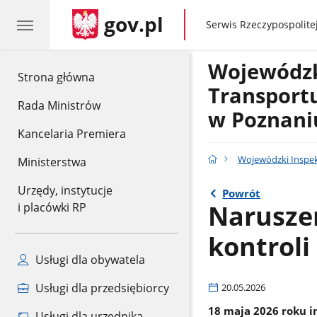
gov.pl
gov.pl
Serwis Rzeczypospolitej
Wojewódzk
gov.pl
Strona główna
Transport
Rada Ministrów
w Poznani
Kancelaria Premiera
Wojewódzki Inspe
Ministerstwa
Urzędy, instytucje
Powrót
Narusze
i placówki RP
kontroli
Usługi dla obywatela
Usługi dla przedsiębiorcy
20.05.2026
18 maja 2026 roku i
Usługi dla urzędnika