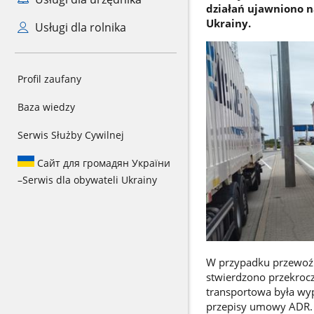
działań ujawniono n
Ukrainy.
Usługi dla rolnika
Profil zaufany
Baza wiedzy
Serwis Służby Cywilnej
Сайт для громадян України
–
Serwis dla obywateli Ukrainy
W przypadku przewoźnik
stwierdzono przekrocz
transportowa była wyp
przepisy umowy ADR. 