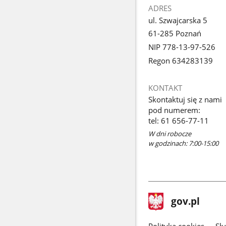
ADRES
ul. Szwajcarska 5
61-285 Poznań
NIP 778-13-97-526
Regon 634283139
KONTAKT
Skontaktuj się z nami
pod numerem:
tel: 61 656-77-11
W dni robocze
w godzinach: 7:00-15:00
stopka
Strona
gov.pl
gov.pl
główna
Polityka cookies
Sł