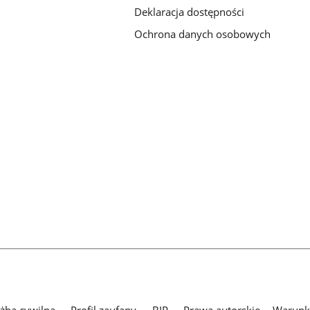
Deklaracja dostępności
Ochrona danych osobowych
użba cywilna
Profil zaufany
BIP
Prawa autorskie
Warunki