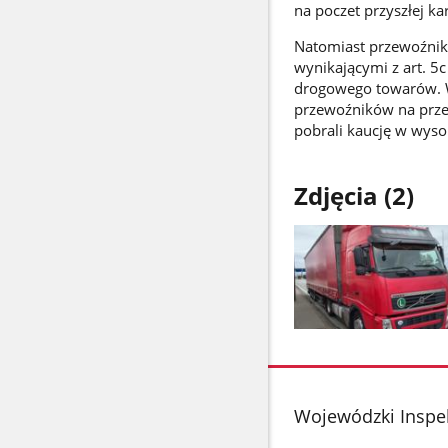
na poczet przyszłej k
Natomiast przewoźnik
wynikającymi z art. 5
drogowego towarów. W 
przewoźników na prze
pobrali kaucję w wyso
Zdjęcia (2)
Pokaż
zdjęcie
1
z
stopka
Wojewódzki Inspe
galerii.