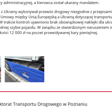
ary administracyjnej, a kierowca został ukarany mandatem.
 z Ukrainy wykonywał przewóz drogowy niezgodnie z przepisami
c Umowy między Unią Europejską a Ukrainą dotyczącej transport
trakcie kontroli ujawniono brak obowiązkowej naklejki dla ukr
dniej szybie pojazdu. W związku ze stwierdzonym naruszeniem i
kości 12 000 zł na poczet przewidywanej kary pieniężnej.
Pokaż
zdjęcie
2
z
ktorat Transportu Drogowego w Poznaniu
galerii.