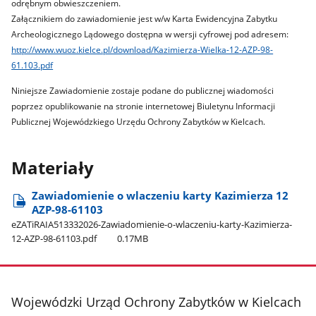
odrębnym obwieszczeniem.
Załącznikiem do zawiadomienie jest w/w Karta Ewidencyjna Zabytku
Archeologicznego Lądowego dostępna w wersji cyfrowej pod adresem:
http://www.wuoz.kielce.pl/download/Kazimierza-Wielka-12-AZP-98-
61.103.pdf
Niniejsze Zawiadomienie zostaje podane do publicznej wiadomości
poprzez opublikowanie na stronie internetowej Biuletynu Informacji
Publicznej Wojewódzkiego Urzędu Ochrony Zabytków w Kielcach.
Materiały
Zawiadomienie o wlaczeniu karty Kazimierza 12
AZP-98-61103
eZATiRAIA513332026-Zawiadomienie-o-wlaczeniu-karty-Kazimierza-
12-AZP-98-61103.pdf
0.17MB
stopka
Wojewódzki Urząd Ochrony Zabytków w Kielcach