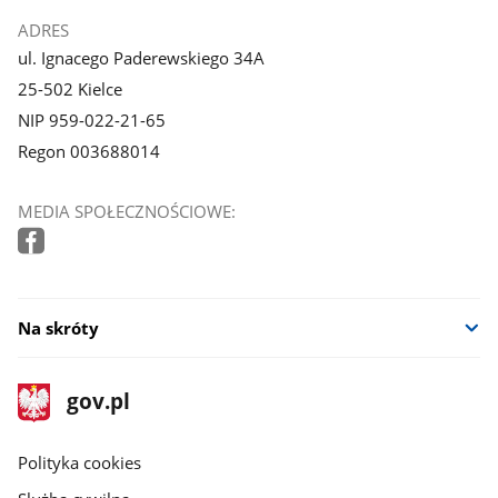
ADRES
ul. Ignacego Paderewskiego 34A
25-502 Kielce
NIP 959-022-21-65
Regon 003688014
MEDIA SPOŁECZNOŚCIOWE:
Na skróty
stopka
Strona
gov.pl
gov.pl
główna
gov.pl
Polityka cookies