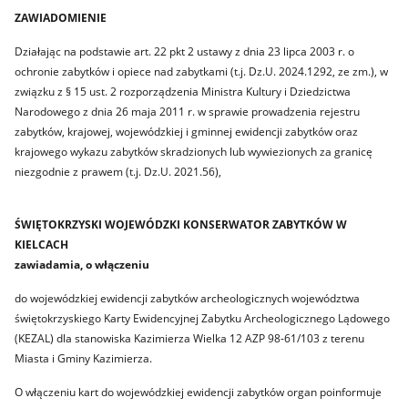
ZAWIADOMIENIE
Działając na podstawie art. 22 pkt 2 ustawy z dnia 23 lipca 2003 r. o
ochronie zabytków i opiece nad zabytkami (t.j. Dz.U. 2024.1292, ze zm.), w
związku z § 15 ust. 2 rozporządzenia Ministra Kultury i Dziedzictwa
Narodowego z dnia 26 maja 2011 r. w sprawie prowadzenia rejestru
zabytków, krajowej, wojewódzkiej i gminnej ewidencji zabytków oraz
krajowego wykazu zabytków skradzionych lub wywiezionych za granicę
niezgodnie z prawem (t.j. Dz.U. 2021.56),
ŚWIĘTOKRZYSKI WOJEWÓDZKI KONSERWATOR ZABYTKÓW W
KIELCACH
zawiadamia, o włączeniu
do wojewódzkiej ewidencji zabytków archeologicznych województwa
świętokrzyskiego Karty Ewidencyjnej Zabytku Archeologicznego Lądowego
(KEZAL) dla stanowiska Kazimierza Wielka 12 AZP 98-61/103 z terenu
Miasta i Gminy Kazimierza.
O włączeniu kart do wojewódzkiej ewidencji zabytków organ poinformuje