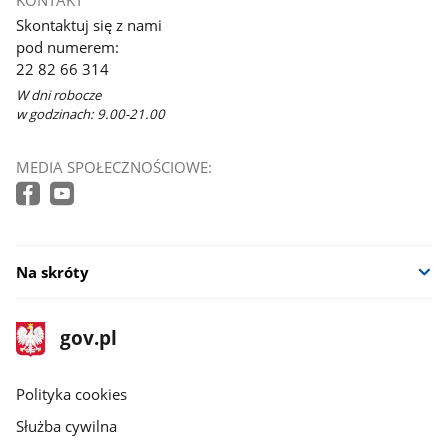
Skontaktuj się z nami
pod numerem:
22 82 66 314
W dni robocze
w godzinach: 9.00-21.00
MEDIA SPOŁECZNOŚCIOWE:
Na skróty
stopka
Strona
gov.pl
gov.pl
główna
gov.pl
Polityka cookies
Służba cywilna