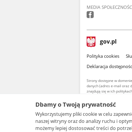
MEDIA SPOŁECZNOŚC
stopka
Strona
gov.pl
gov.pl
główna
gov.pl
Polityka cookies
Sł
Deklaracja dostępnośc
Strony dostępne w domenie
danych (adres e-mail oraz 
znajdują się w ich polityk
Treści teksto
Dbamy o Twoją prywatność
udostępniane
warunkach 4.0
Wykorzystujemy pliki cookie w celu zapewn
są udostępni
bez utworów z
naszej witryny oraz do analizy ruchu i optymalizacj
możemy lepiej dostosować treści do potrzeb