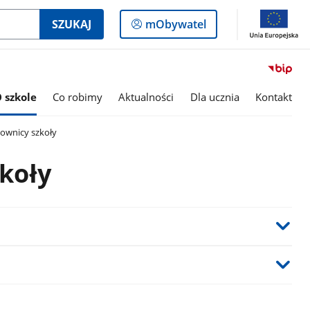
Logowanie
SZUKAJ
mObywatel
do
panelu
 szkole
Co robimy
Aktualności
Dla ucznia
Kontakt
ownicy szkoły
koły