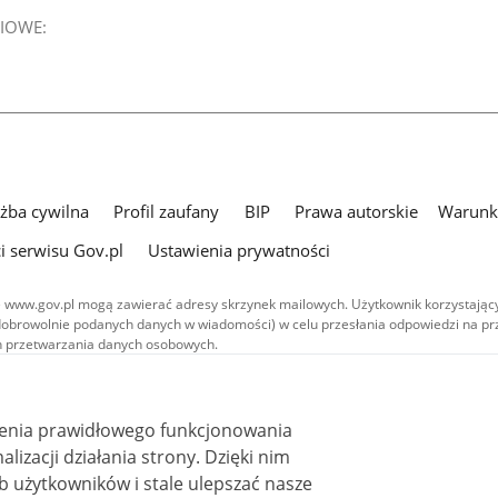
IOWE:
użba cywilna
Profil zaufany
BIP
Prawa autorskie
Warunki
i serwisu Gov.pl
Ustawienia prywatności
 www.gov.pl mogą zawierać adresy skrzynek mailowych. Użytkownik korzystający
dobrowolnie podanych danych w wiadomości) w celu przesłania odpowiedzi na prz
ach przetwarzania danych osobowych.
we publikowane w serwisie (z wyłączeniem treści audiowizualnych), są
 na licencji typu Creative Commons: uznanie autorstwa - na tych samych
 (CC BY-SA 4.0). Materiały audiowizualne, w tym zdjęcia, materiały audio i wideo
ienia prawidłowego funkcjonowania
ane na licencji typu Creative Commons: uznanie autorstwa użycie niekomercyjne 
ależnych 4.0 (CC BY-NC-ND 4.0), o ile nie jest to stwierdzone inaczej.
i działania strony. Dzięki nim
 użytkowników i stale ulepszać nasze