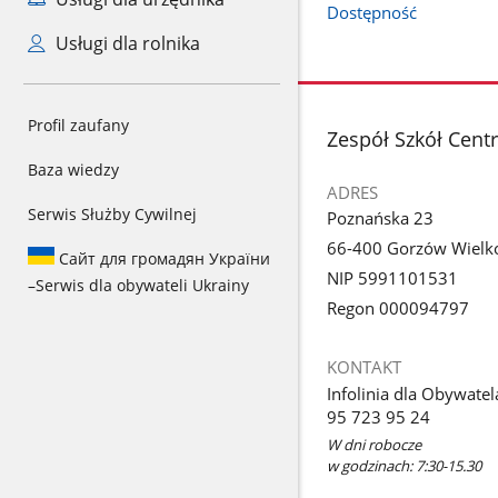
Dostępność
Usługi dla rolnika
Profil zaufany
stopka
Zespół Szkół Cent
Baza wiedzy
ADRES
Serwis Służby Cywilnej
Poznańska 23
66-400 Gorzów Wielko
Сайт для громадян України
NIP 5991101531
–
Serwis dla obywateli Ukrainy
Regon 000094797
KONTAKT
Infolinia dla Obywatel
95 723 95 24
W dni robocze
w godzinach: 7:30-15.30