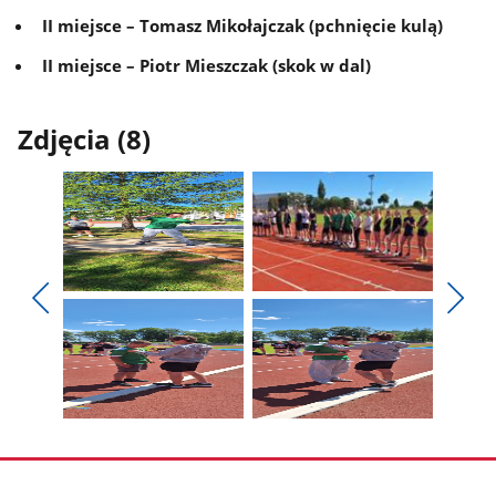
II miejsce – Tomasz Mikołajczak (pchnięcie kulą)
II miejsce – Piotr Mieszczak (skok w dal)
Zdjęcia (8)
Pokaż
Pokaż
zdjęcie
zdjęcie
Pokaż
Poka
1
2
poprzednie
nest
z
z
zdjęcia
zdjęc
galerii.
galerii.
Pokaż
Pokaż
zdjęcie
zdjęcie
3
4