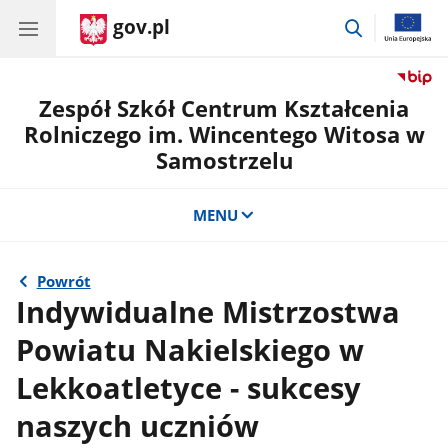
gov.pl
przejdź
do
wyszukiwar
Zespół Szkół Centrum Kształcenia
Rolniczego im. Wincentego Witosa w
Samostrzelu
MENU
Powrót
Indywidualne Mistrzostwa
Powiatu Nakielskiego w
Lekkoatletyce - sukcesy
naszych uczniów