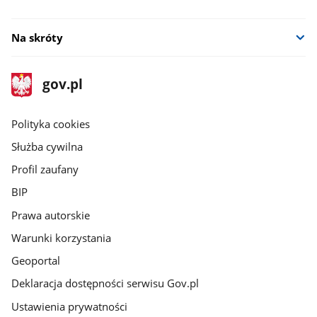
Na skróty
stopka
Strona
gov.pl
gov.pl
główna
gov.pl
Polityka cookies
Służba cywilna
Profil zaufany
BIP
Prawa autorskie
Warunki korzystania
Geoportal
Deklaracja dostępności serwisu Gov.pl
Ustawienia prywatności