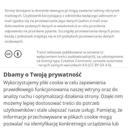
Strony dostępne w domenie www.gov.pl mogą zawierać adresy skrzynek
mailowych. Użytkownik korzystający z odnośnika będącego adresem e-
mail zgadza się na przetwarzanie jego danych (adres e-mail oraz
dobrowolnie podanych danych w wiadomości) w celu przesłania
odpowiedzi na przesłane pytania. Szczegóły przetwarzania danych przez
każdą z jednostek znajdują się w ich politykach przetwarzania danych
osobowych.
Treści tekstowe publikowane w serwisie (z
wyłączeniem treści audiowizualnych), są udostępniane
na licencji typu Creative Commons: uznanie autorstwa
- na tych samych warunkach 4.0 (CC BY-SA 4.0).
Materiały audiowizualne, w tym zdjęcia, materiały
Dbamy o Twoją prywatność
audio i wideo, są udostępniane na licencji typu
Creative Commons: uznanie autorstwa użycie
Wykorzystujemy pliki cookie w celu zapewnienia
niekomercyjne - bez utworów zależnych 4.0 (CC BY-
NC-ND 4.0), o ile nie jest to stwierdzone inaczej.
prawidłowego funkcjonowania naszej witryny oraz do
analizy ruchu i optymalizacji działania strony. Dzięki nim
możemy lepiej dostosować treści do potrzeb
użytkowników i stale ulepszać nasze usługi. Pamiętaj, że
informacje przechowywane w plikach cookie mogą
pozwalać na identyfikację konkretnego urządzenia lub