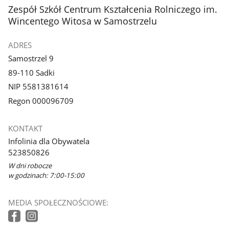
z
z
stopka
Zespół Szkół Centrum Kształcenia Rolniczego im.
galerii.
galerii.
Wincentego Witosa w Samostrzelu
ADRES
Samostrzel 9
89-110 Sadki
NIP 5581381614
Regon 000096709
KONTAKT
Infolinia dla Obywatela
523850826
W dni robocze
w godzinach: 7:00-15:00
MEDIA SPOŁECZNOŚCIOWE: