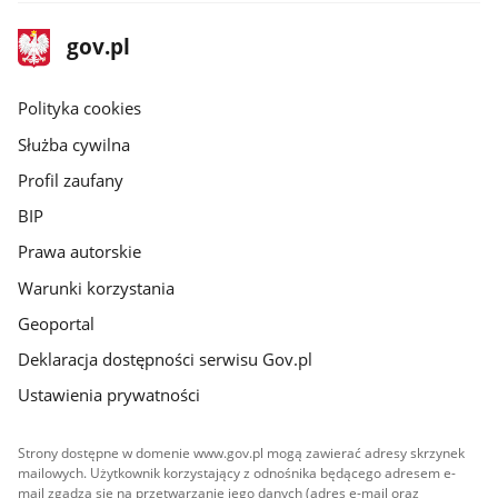
stopka
Strona
gov.pl
gov.pl
główna
gov.pl
Polityka cookies
Służba cywilna
Profil zaufany
BIP
Prawa autorskie
Warunki korzystania
Geoportal
Deklaracja dostępności serwisu Gov.pl
Ustawienia prywatności
Strony dostępne w domenie www.gov.pl mogą zawierać adresy skrzynek
mailowych. Użytkownik korzystający z odnośnika będącego adresem e-
mail zgadza się na przetwarzanie jego danych (adres e-mail oraz