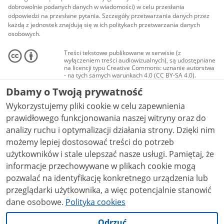
dobrowolnie podanych danych w wiadomości) w celu przesłania
odpowiedzi na przesłane pytania. Szczegóły przetwarzania danych przez
każdą z jednostek znajdują się w ich politykach przetwarzania danych
osobowych.
Treści tekstowe publikowane w serwisie (z
wyłączeniem treści audiowizualnych), są udostępniane
na licencji typu Creative Commons: uznanie autorstwa
- na tych samych warunkach 4.0 (CC BY-SA 4.0).
Materiały audiowizualne, w tym zdjęcia, materiały
Dbamy o Twoją prywatność
audio i wideo, są udostępniane na licencji typu
Creative Commons: uznanie autorstwa użycie
Wykorzystujemy pliki cookie w celu zapewnienia
niekomercyjne - bez utworów zależnych 4.0 (CC BY-
NC-ND 4.0), o ile nie jest to stwierdzone inaczej.
prawidłowego funkcjonowania naszej witryny oraz do
analizy ruchu i optymalizacji działania strony. Dzięki nim
możemy lepiej dostosować treści do potrzeb
użytkowników i stale ulepszać nasze usługi. Pamiętaj, że
informacje przechowywane w plikach cookie mogą
pozwalać na identyfikację konkretnego urządzenia lub
przeglądarki użytkownika, a więc potencjalnie stanowić
dane osobowe.
Polityka cookies
Odrzuć