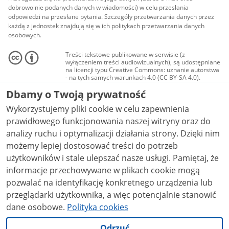
dobrowolnie podanych danych w wiadomości) w celu przesłania
odpowiedzi na przesłane pytania. Szczegóły przetwarzania danych przez
każdą z jednostek znajdują się w ich politykach przetwarzania danych
osobowych.
Treści tekstowe publikowane w serwisie (z
wyłączeniem treści audiowizualnych), są udostępniane
na licencji typu Creative Commons: uznanie autorstwa
- na tych samych warunkach 4.0 (CC BY-SA 4.0).
Materiały audiowizualne, w tym zdjęcia, materiały
Dbamy o Twoją prywatność
audio i wideo, są udostępniane na licencji typu
Creative Commons: uznanie autorstwa użycie
Wykorzystujemy pliki cookie w celu zapewnienia
niekomercyjne - bez utworów zależnych 4.0 (CC BY-
NC-ND 4.0), o ile nie jest to stwierdzone inaczej.
prawidłowego funkcjonowania naszej witryny oraz do
analizy ruchu i optymalizacji działania strony. Dzięki nim
możemy lepiej dostosować treści do potrzeb
użytkowników i stale ulepszać nasze usługi. Pamiętaj, że
informacje przechowywane w plikach cookie mogą
pozwalać na identyfikację konkretnego urządzenia lub
przeglądarki użytkownika, a więc potencjalnie stanowić
dane osobowe.
Polityka cookies
Odrzuć