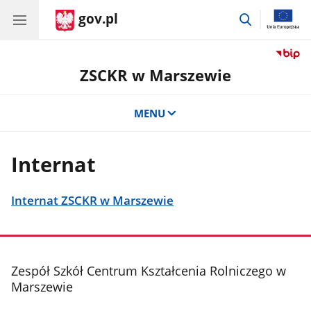
gov.pl
przejdź
do
wyszukiwar
ZSCKR w Marszewie
MENU
Internat
Internat ZSCKR w Marszewie
stopka
Zespół Szkół Centrum Kształcenia Rolniczego w
Marszewie