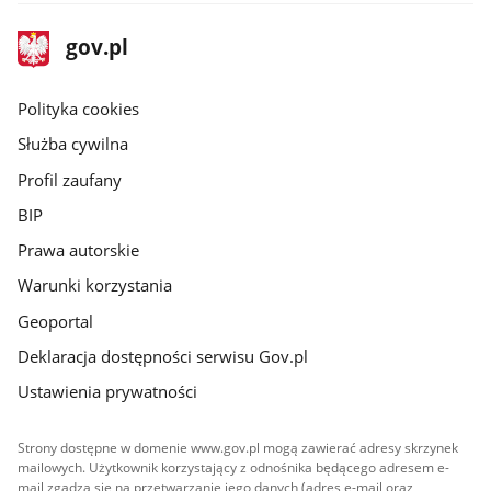
stopka
Strona
gov.pl
gov.pl
główna
gov.pl
Polityka cookies
Służba cywilna
Profil zaufany
BIP
Prawa autorskie
Warunki korzystania
Geoportal
Deklaracja dostępności serwisu Gov.pl
Ustawienia prywatności
Strony dostępne w domenie www.gov.pl mogą zawierać adresy skrzynek
mailowych. Użytkownik korzystający z odnośnika będącego adresem e-
mail zgadza się na przetwarzanie jego danych (adres e-mail oraz