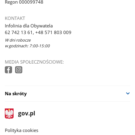
Regon 000099748
KONTAKT
Infolinia dla Obywatela
62 742 13 61, +48 571 803 009
W dni robocze
w godzinach: 7:00-15:00
MEDIA SPOŁECZNOŚCIOWE:
Na skróty
stopka
Strona
gov.pl
gov.pl
główna
gov.pl
Polityka cookies