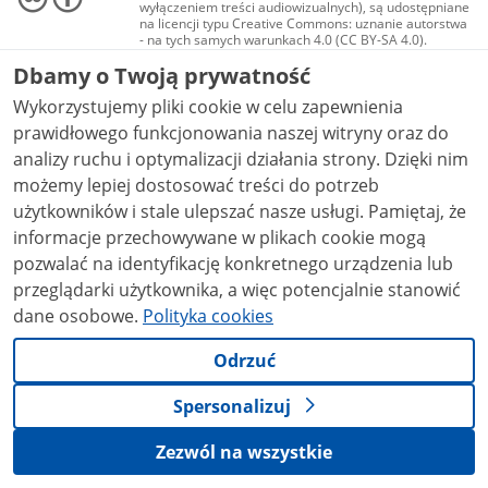
wyłączeniem treści audiowizualnych), są udostępniane
na licencji typu Creative Commons: uznanie autorstwa
- na tych samych warunkach 4.0 (CC BY-SA 4.0).
Materiały audiowizualne, w tym zdjęcia, materiały
Dbamy o Twoją prywatność
audio i wideo, są udostępniane na licencji typu
Creative Commons: uznanie autorstwa użycie
Wykorzystujemy pliki cookie w celu zapewnienia
niekomercyjne - bez utworów zależnych 4.0 (CC BY-
NC-ND 4.0), o ile nie jest to stwierdzone inaczej.
prawidłowego funkcjonowania naszej witryny oraz do
analizy ruchu i optymalizacji działania strony. Dzięki nim
możemy lepiej dostosować treści do potrzeb
użytkowników i stale ulepszać nasze usługi. Pamiętaj, że
informacje przechowywane w plikach cookie mogą
pozwalać na identyfikację konkretnego urządzenia lub
przeglądarki użytkownika, a więc potencjalnie stanowić
dane osobowe.
Polityka cookies
Odrzuć
Spersonalizuj
Zezwól na wszystkie