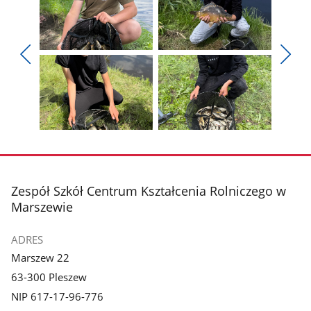
Pokaż
Pokaż
zdjęcie
zdjęcie
Pokaż
Poka
1
2
poprzednie
nest
z
z
zdjęcia
zdjęc
galerii.
galerii.
Pokaż
Pokaż
zdjęcie
zdjęcie
3
4
z
z
stopka
Zespół Szkół Centrum Kształcenia Rolniczego w
galerii.
galerii.
Marszewie
ADRES
Marszew 22
63-300 Pleszew
NIP 617-17-96-776