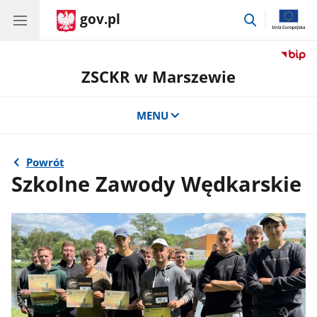
gov.pl
przejdź
do
wyszukiwar
ZSCKR w Marszewie
MENU
Powrót
Szkolne Zawody Wędkarskie