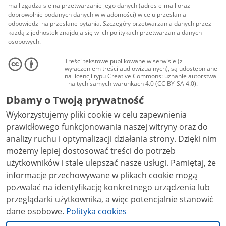
mail zgadza się na przetwarzanie jego danych (adres e-mail oraz
dobrowolnie podanych danych w wiadomości) w celu przesłania
odpowiedzi na przesłane pytania. Szczegóły przetwarzania danych przez
każdą z jednostek znajdują się w ich politykach przetwarzania danych
osobowych.
Treści tekstowe publikowane w serwisie (z
wyłączeniem treści audiowizualnych), są udostępniane
na licencji typu Creative Commons: uznanie autorstwa
- na tych samych warunkach 4.0 (CC BY-SA 4.0).
Materiały audiowizualne, w tym zdjęcia, materiały
Dbamy o Twoją prywatność
audio i wideo, są udostępniane na licencji typu
Creative Commons: uznanie autorstwa użycie
Wykorzystujemy pliki cookie w celu zapewnienia
niekomercyjne - bez utworów zależnych 4.0 (CC BY-
NC-ND 4.0), o ile nie jest to stwierdzone inaczej.
prawidłowego funkcjonowania naszej witryny oraz do
analizy ruchu i optymalizacji działania strony. Dzięki nim
możemy lepiej dostosować treści do potrzeb
użytkowników i stale ulepszać nasze usługi. Pamiętaj, że
informacje przechowywane w plikach cookie mogą
pozwalać na identyfikację konkretnego urządzenia lub
przeglądarki użytkownika, a więc potencjalnie stanowić
dane osobowe.
Polityka cookies