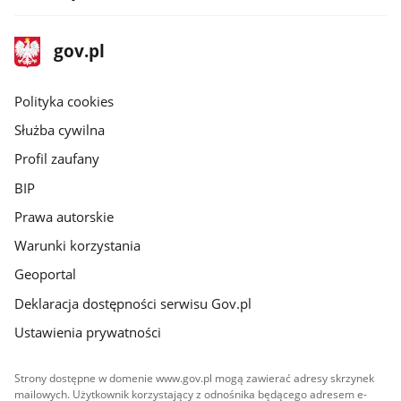
stopka
Strona
gov.pl
gov.pl
główna
gov.pl
Polityka cookies
Służba cywilna
Profil zaufany
BIP
Prawa autorskie
Warunki korzystania
Geoportal
Deklaracja dostępności serwisu Gov.pl
Ustawienia prywatności
Strony dostępne w domenie www.gov.pl mogą zawierać adresy skrzynek
mailowych. Użytkownik korzystający z odnośnika będącego adresem e-