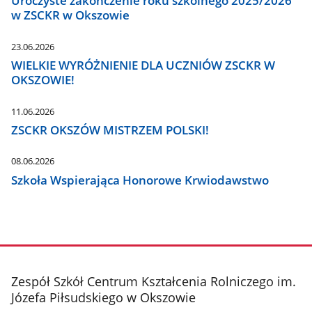
Uroczyste zakończenie roku szkolnego 2025/2026
w ZSCKR w Okszowie
23.06.2026
WIELKIE WYRÓŻNIENIE DLA UCZNIÓW ZSCKR W
OKSZOWIE!
11.06.2026
ZSCKR OKSZÓW MISTRZEM POLSKI!
08.06.2026
Szkoła Wspierająca Honorowe Krwiodawstwo
stopka
Zespół Szkół Centrum Kształcenia Rolniczego im.
Józefa Piłsudskiego w Okszowie