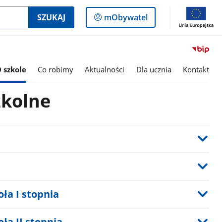
Logowanie
SZUKAJ
mObywatel
do
panelu
 szkole
Co robimy
Aktualności
Dla ucznia
Kontakt
kolne
ła I stopnia
ła II stopnia