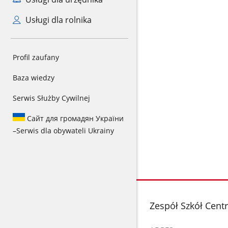
Usługi dla rolnika
Profil zaufany
Baza wiedzy
Serwis Służby Cywilnej
Сайт для громадян України
–
Serwis dla obywateli Ukrainy
stopka
Zespół Szkół Cent