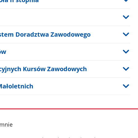
ystem Doradztwa Zawodowego
ów
acyjnych Kursów Zawodowych
ałoletnich
ymnie