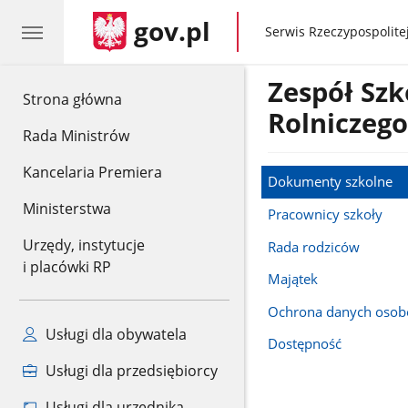
gov.pl
gov.pl
Serwis Rzeczypospolitej
Zespół Szk
gov.pl
Strona główna
Rolniczeg
Rada Ministrów
Kancelaria Premiera
Dokumenty szkolne
Ministerstwa
Pracownicy szkoły
Urzędy, instytucje
Rada rodziców
i placówki RP
Majątek
Ochrona danych oso
Usługi dla obywatela
Dostępność
Usługi dla przedsiębiorcy
Usługi dla urzędnika