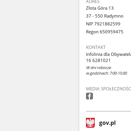
ADRES
Złota Góra 13
37 - 550 Radymno
NIP 7921882599
Regon 650959475
KONTAKT
Infolinia dla Obywatel
16 6281021
W dni robocze
w godzinach: 7:00-15:00
MEDIA SPOŁECZNOŚC
stopka
Strona
gov.pl
gov.pl
główna