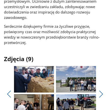
przemysłowym. Uczniowie z dużym zainteresowaniem
uczestniczyli w zwiedzaniu zakładu, zdobywając nowe
doświadczenia oraz inspirację do dalszego rozwoju
zawodowego.
Serdecznie dziękujemy firmie za życzliwe przyjęcie,
poświęcony czas oraz możliwość zdobycia praktycznej
wiedzy w nowoczesnym przedsiębiorstwie branży rolno-
przetwórczej.
Zdjęcia (9)
Pokaż
Pokaż
zdjęcie
zdjęcie
Pokaż
Poka
1
2
poprzednie
nest