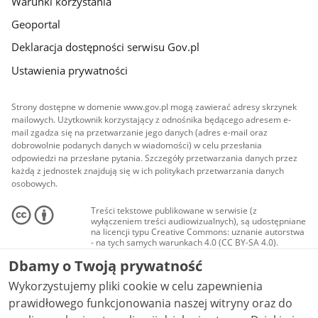
Warunki korzystania
Geoportal
Deklaracja dostępności serwisu Gov.pl
Ustawienia prywatności
Strony dostępne w domenie www.gov.pl mogą zawierać adresy skrzynek
mailowych. Użytkownik korzystający z odnośnika będącego adresem e-
mail zgadza się na przetwarzanie jego danych (adres e-mail oraz
dobrowolnie podanych danych w wiadomości) w celu przesłania
odpowiedzi na przesłane pytania. Szczegóły przetwarzania danych przez
każdą z jednostek znajdują się w ich politykach przetwarzania danych
osobowych.
Treści tekstowe publikowane w serwisie (z
wyłączeniem treści audiowizualnych), są udostępniane
na licencji typu Creative Commons: uznanie autorstwa
- na tych samych warunkach 4.0 (CC BY-SA 4.0).
Materiały audiowizualne, w tym zdjęcia, materiały
Dbamy o Twoją prywatność
audio i wideo, są udostępniane na licencji typu
Creative Commons: uznanie autorstwa użycie
Wykorzystujemy pliki cookie w celu zapewnienia
niekomercyjne - bez utworów zależnych 4.0 (CC BY-
NC-ND 4.0), o ile nie jest to stwierdzone inaczej.
prawidłowego funkcjonowania naszej witryny oraz do