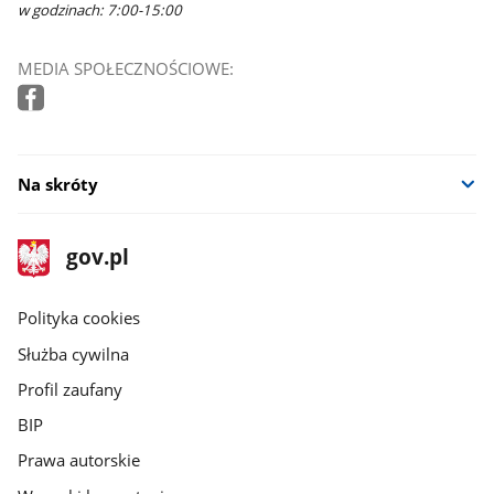
w godzinach: 7:00-15:00
MEDIA SPOŁECZNOŚCIOWE:
Na skróty
stopka
Strona
gov.pl
gov.pl
główna
gov.pl
Polityka cookies
Służba cywilna
Profil zaufany
BIP
Prawa autorskie