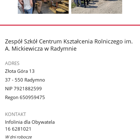
z
z
zdjęcia
zdjęc
galerii.
galerii.
Pokaż
Pokaż
zdjęcie
zdjęcie
3
4
z
z
stopka
Zespół Szkół Centrum Kształcenia Rolniczego im.
galerii.
galerii.
A. Mickiewicza w Radymnie
ADRES
Złota Góra 13
37 - 550 Radymno
NIP 7921882599
Regon 650959475
KONTAKT
Infolinia dla Obywatela
16 6281021
W dni robocze