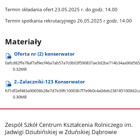
Termin składania ofert 23.05.2025 r. do godz. 14.00
Termin spotkania rekrutacyjnego 26.05.2025 r godz. 14.00
Materiały
Oferta nr (2) konserwator
0afcd82ffe78af7af9ecf46a7ab57a7c0b03f590837ae3d2be714b34aa90d565
0.32MB
2.-Zalaczniki-123 Konserwator
fcf1df2ef483a90656b28e7d7e39fc10003b7f7e9b0c4a0deb2381851009d2ca
0.30MB
stopka
Zespół Szkół Centrum Kształcenia Rolniczego im.
Jadwigi Dziubińskiej w Zduńskiej Dąbrowie