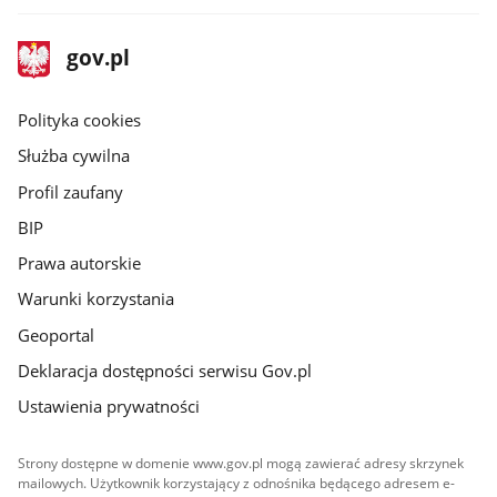
stopka
Strona
gov.pl
gov.pl
główna
gov.pl
Polityka cookies
Służba cywilna
Profil zaufany
BIP
Prawa autorskie
Warunki korzystania
Geoportal
Deklaracja dostępności serwisu Gov.pl
Ustawienia prywatności
Strony dostępne w domenie www.gov.pl mogą zawierać adresy skrzynek
mailowych. Użytkownik korzystający z odnośnika będącego adresem e-