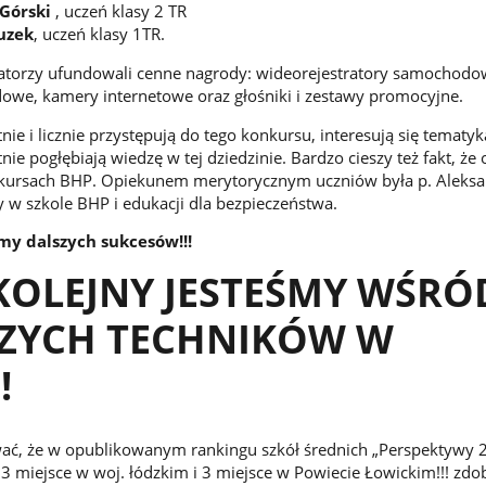
Górski
, uczeń klasy 2 TR
uzek
, uczeń klasy 1TR.
zatorzy ufundowali cenne nagrody: wideorejestratory samochodo
owe, kamery internetowe oraz głośniki i zestawy promocyjne.
ie i licznie przystępują do tego konkursu, interesują się tematy
nie pogłębiają wiedzę w tej dziedzinie. Bardzo cieszy też fakt, że 
kursach BHP. Opiekunem merytorycznym uczniów była p. Aleks
 w szkole BHP i edukacji dla bezpieczeństwa.
my dalszych sukcesów!!!
KOLEJNY JESTEŚMY WŚRÓ
SZYCH TECHNIKÓW W
!
ć, że w opublikowanym rankingu szkół średnich „Perspektywy 
3 miejsce w woj. łódzkim i 3 miejsce w Powiecie Łowickim!!! zd