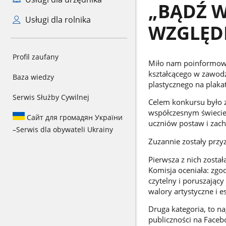
„BĄDŹ 
Usługi dla rolnika
WZGLĘD
Profil zaufany
Miło nam poinformowa
kształcącego w zawodz
Baza wiedzy
plastycznego na plaka
Serwis Służby Cywilnej
Celem konkursu było 
współczesnym świecie
Сайт для громадян України
uczniów postaw i zac
–
Serwis dla obywateli Ukrainy
Zuzannie zostały przy
Pierwsza z nich zosta
Komisja oceniała: zg
czytelny i poruszając
walory artystyczne i e
Druga kategoria, to n
publiczności na Face