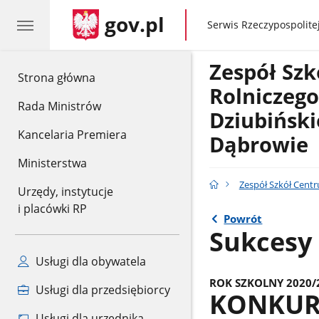
gov.pl
gov.pl
Serwis Rzeczypospolitej
Zespół Szk
gov.pl
Strona główna
Rolniczego
Rada Ministrów
Dziubiński
Kancelaria Premiera
Dąbrowie
Ministerstwa
Zespół Szkół Centr
Urzędy, instytucje
i placówki RP
Powrót
Sukcesy
Usługi dla obywatela
ROK SZKOLNY 2020/
Usługi dla przedsiębiorcy
KONKURS
Usługi dla urzędnika