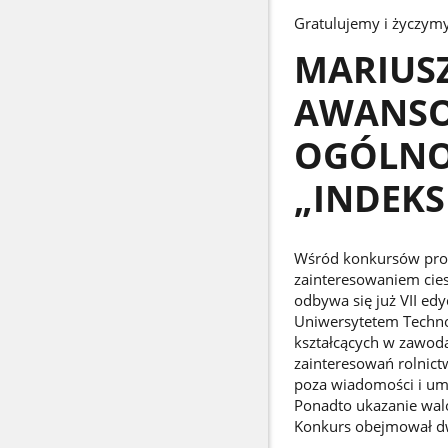
Gratulujemy i życzym
MARIUSZ
AWANSO
OGÓLNO
„INDEKS
Wśród konkursów prop
zainteresowaniem cies
odbywa się już VII ed
Uniwersytetem Techno
kształcących w zawoda
zainteresowań rolnict
poza wiadomości i um
Ponadto ukazanie walo
Konkurs obejmował dwa