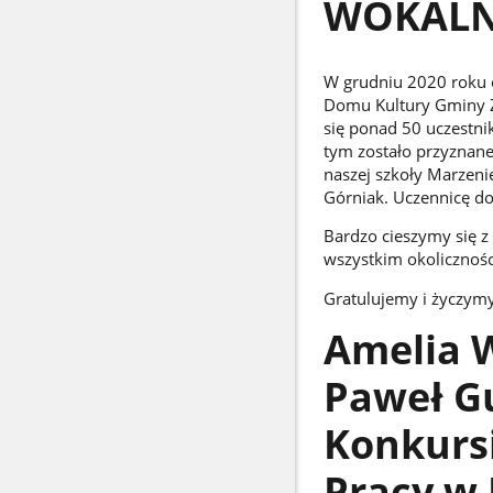
WOKALN
W grudniu 2020 roku od
Domu Kultury Gminy Zd
się ponad 50 uczestni
tym zostało przyznan
naszej szkoły Marzeni
Górniak. Uczennicę do
Bardzo cieszymy się 
wszystkim okoliczności
Gratulujemy i życzym
Amelia W
Paweł Gu
Konkurs
Pracy w 