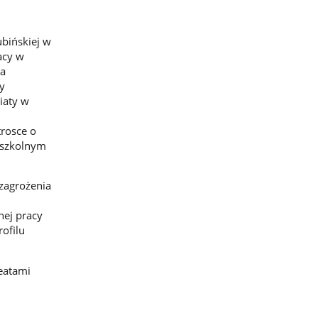
ubińskiej w
acy w
wa
y
iaty w
trosce o
 szkolnym
zagrożenia
nej pracy
ofilu
eatami