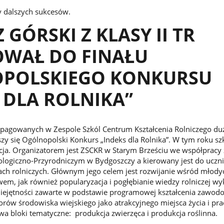
y dalszych sukcesów.
 GÓRSKI Z KLASY II TR
WAŁ DO FINAŁU
POLSKIEGO KONKURSU
 DLA ROLNIKA”
agowanych w Zespole Szkól Centrum Kształcenia Rolniczego d
zy się Ogólnopolski Konkurs „Indeks dla Rolnika”. W tym roku s
ycja. Organizatorem jest ZSCKR w Starym Brześciu we współpracy 
logiczno-Przyrodniczym w Bydgoszczy a kierowany jest do uczn
ch rolniczych. Głównym jego celem jest rozwijanie wśród młodyc
wem, jak również popularyzacja i pogłębianie wiedzy rolniczej wy
iejętności zawarte w podstawie programowej kształcenia zawod
rów środowiska wiejskiego jako atrakcyjnego miejsca życia i pra
 bloki tematyczne: produkcja zwierzęca i produkcja roślinna.