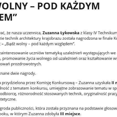
WOLNY – POD KAŻDYM
EM”
ć, że nasza uczennica,
Zuzanna Łykowska
z klasy IV Techniku
ie technik architektury krajobrazu została nagrodzona w finale 
t
–
„Bądź wolny – pod każdym względem”.
zainteresowanie uczniów tematyką uzależnień występujących we
, promowanie życia wolnego od uzależnień oraz kształtowanie w
howań prozdrowotnych.
znane dwie nagrody.
ła przydzielona przez Komisję Konkursową – Zuzanna uzyskała
II
odność z tematem konkursu, umiejętne zobrazowanie tematu w s
y odbiorcę, różnorodność stosowanych technik, oryginalność prac
stetyczne.
agroda publiczności, która została przyznana na podstawie głoso
booku, w którym Zuzanna zdobyła
III miejsce
.