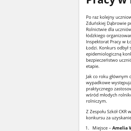
Po raz kolejny ucznio
Zduńskiej Dąbrowie pr
Rolnictwie dla ucznió
łódzkiego organizowa
Inspektorat Pracy w Ł
Łodzi. Konkurs odbył s
epidemiologiczną konk
bezpieczeństwo uczni
etapie.
Jak co roku głównym 
wypadkowe występując
praktycznego zastosow
wśród młodych rolnikó
rolniczym.
Z Zespołu Szkół CKR w
konkursu za uzyskanie
Miejsce –
Amelia 