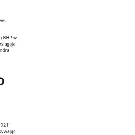
we,
ką BHP w
osiągają
andra
D
2021”
obywając