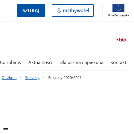
Logowanie
SZUKAJ
mObywatel
do
panelu
Co robimy
Aktualności
Dla ucznia i opiekuna
Kontakt
O szkole
Sukcesy
Sukcesy 2020/2021
 –