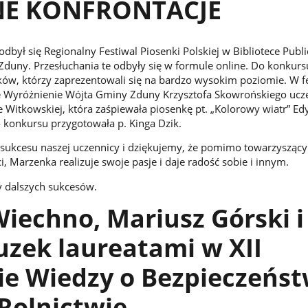
E KONFRONTACJE
był się Regionalny Festiwal Piosenki Polskiej w Bibliotece Public
uny. Przesłuchania te odbyły się w formule online. Do konkursu
ków, którzy zaprezentowali się na bardzo wysokim poziomie. W f
e Wyróżnienie Wójta Gminy Zduny Krzysztofa Skowrońskiego ucz
e Witkowskiej, która zaśpiewała piosenkę pt. „Kolorowy wiatr” Ed
 konkursu przygotowała p. Kinga Dzik.
z sukcesu naszej uczennicy i dziękujemy, że pomimo towarzyszą
, Marzenka realizuje swoje pasje i daje radość sobie i innym.
y dalszych sukcesów.
iechno, Mariusz Górski i
zek laureatami w XII
ie Wiedzy o Bezpieczeńst
Rolnictwie