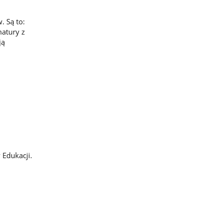
. Są to:
atury z
ją
 Edukacji.