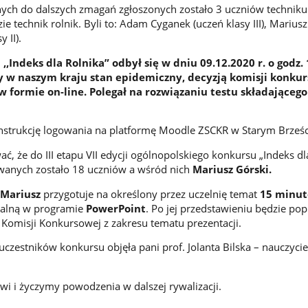
nych do dalszych zmagań zgłoszonych zostało 3 uczniów technik
e technik rolnik. Byli to: Adam Cyganek (uczeń klasy III), Mariusz
 II).
,,Indeks dla Rolnika” odbył się w dniu 09.12.2020 r. o godz. 
 w naszym kraju stan epidemiczny, decyzją komisji konku
w formie on-line. Polegał na rozwiązaniu testu składającego 
instrukcję logowania na platformę Moodle ZSCKR w Starym Brześc
, że do III etapu VII edycji ogólnopolskiego konkursu „Indeks dl
wanych zostało 18 uczniów a wśród nich
Mariusz Górski.
Mariusz
przygotuje na określony przez uczelnię temat
15 minu
ialną w programie
PowerPoint
. Po jej przedstawieniu będzie po
Komisji Konkursowej z zakresu tematu prezentacji.
czestników konkursu objęła pani prof. Jolanta Bilska – nauczycie
i i życzymy powodzenia w dalszej rywalizacji.