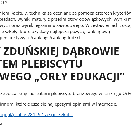
OŁY!
iem Kapituły, technika są oceniane za pomocą czterech kryteriów
mpiadach, wyniki matury z przedmiotów obowiązkowych, wyniki m
ych oraz wyniki egzaminu zawodowego. W zestawieniach zosta
e szkoły, które uzyskały najlepszą pozycję rankingową –
.perspektywy.pl/rankings/ranking-lodzki
 ZDUŃSKIEJ DĄBROWIE
EM PLEBISCYTU
WEGO „ORŁY EDUKACJI”
e zostaliśmy laureatami plebiscytu branżowego w rankingu Orły
irmom, które cieszą się najlepszymi opiniami w Internecie.
cji.pl/profile-281197-zespol-szkol…
!