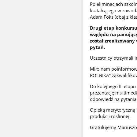
Po eliminacjach szkol
kształcącego w zawodzi
Adam Foks (obaj z klasy
Drugi etap konkursu 
względu na panujący
został zrealizowany 
pytań.
Uczestnicy otrzymali 
Miło nam poinformować
ROLNIKA” zakwalifiko
Do kolejnego III etapu
prezentację multimed
odpowiedź na pytania 
Opieką merytoryczną u
produkcji roślinnej.
Gratulujemy Mariuszow