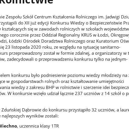
wie Zespołu Szkół Centrum Kształcenia Rolniczego im. Jadwigi Dzi
zystąpili do XII już edycji Konkursu Wiedzy o Bezpieczeństwie Pr
w kształcących się w zawodach rolniczych w szkołach województ
nego corocznie przez Oddział Regionalny KRUS w Łodzi, Okręgow
odzi, Łódzki Ośrodek Doradztwa Rolniczego oraz Kuratorium Ośw
ię 23 listopada 2020 roku, ze względu na sytuację sanitarno-
urs przeprowadzony został w formie zdalnej, a organizatorzy w 
ów, zadecydowali o przeprowadzeniu konkursu tylko na jednym-
celem konkursu było podniesienie poziomu wiedzy młodzieży na 
e w gospodarstwach rolnych oraz kształtowanie umiejętności
ania wiedzy z zakresu BHP w rolnictwie i szerzenie idei bezpiecz
w. W konkursie wzięło udział łącznie 237 uczniów z 14 szkół o pr
 Zduńskiej Dąbrowie do konkursu przystąpiło 32 uczniów, a laur
 najlepszych wyników zostali:
Wiechno
, uczennica klasy 1TR