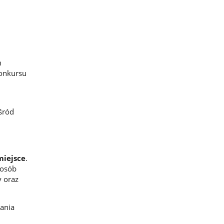
m
Konkursu
śród
 miejsce
.
posób
y oraz
wania