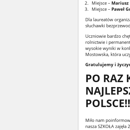
Miejsce –
Mariusz 
Miejsce –
Paweł G
Dla laureatów organi
słuchawki bezprzewod
Uczniowie bardzo chętn
rolnictwie i permanent
wysokie wyniki w kon
Mostowska, która uczy
Gratulujemy i życzy
PO RAZ 
NAJLEP
POLSCE!!
Miło nam poinformowa
nasza SZKOŁA zajęła 2