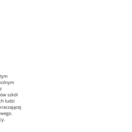
użym
zkolnym
z
iów szkół
h ludzi
kraczającej
owego.
cy.