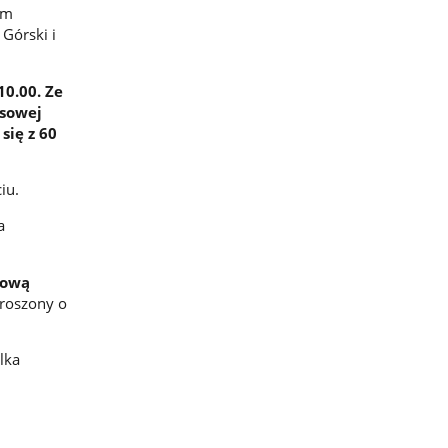
um
 Górski i
10.00. Ze
rsowej
się z 60
iu.
a
tową
proszony o
lka