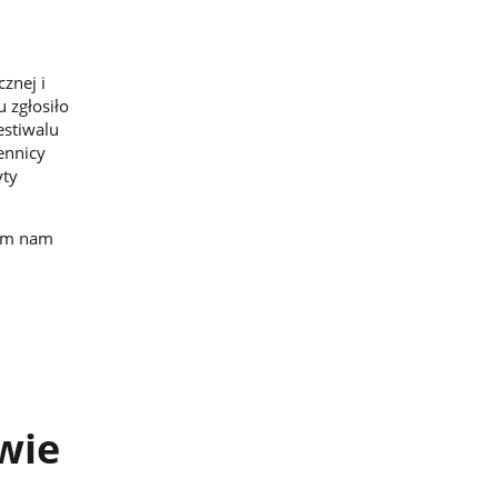
znej i
 zgłosiło
estiwalu
ennicy
yty
cym nam
wie