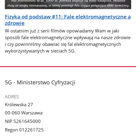
Fizyka od podstaw #11: Fale elektromagnetyczne a
zdrowie
W ostatnim już z serii filmów opowiadamy Wam w jaki
sposób fale elektromagnetyczne wpływają na nasze zdrowie
i czy powinniśmy obawiać się fal elektromagnetycznych
wykorzystywanych w sieciach 5G.
stopka
5G - Ministerstwo Cyfryzacji
ADRES
Królewska 27
00-060 Warszawa
NIP 5261645000
Regon 012261725