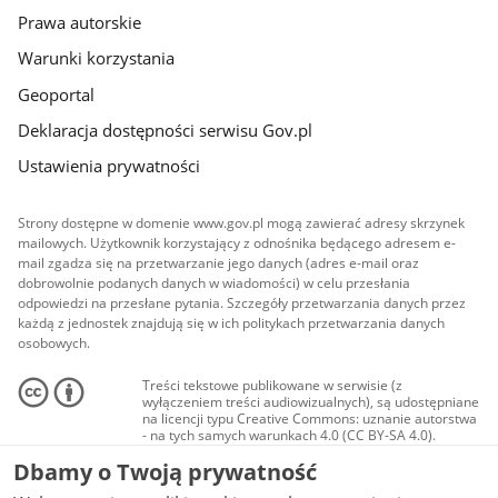
Prawa autorskie
Warunki korzystania
Geoportal
Deklaracja dostępności serwisu Gov.pl
Ustawienia prywatności
Strony dostępne w domenie www.gov.pl mogą zawierać adresy skrzynek
mailowych. Użytkownik korzystający z odnośnika będącego adresem e-
mail zgadza się na przetwarzanie jego danych (adres e-mail oraz
dobrowolnie podanych danych w wiadomości) w celu przesłania
odpowiedzi na przesłane pytania. Szczegóły przetwarzania danych przez
każdą z jednostek znajdują się w ich politykach przetwarzania danych
osobowych.
Treści tekstowe publikowane w serwisie (z
wyłączeniem treści audiowizualnych), są udostępniane
na licencji typu Creative Commons: uznanie autorstwa
- na tych samych warunkach 4.0 (CC BY-SA 4.0).
Materiały audiowizualne, w tym zdjęcia, materiały
Dbamy o Twoją prywatność
audio i wideo, są udostępniane na licencji typu
Creative Commons: uznanie autorstwa użycie