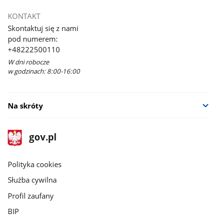
KONTAKT
Skontaktuj się z nami
pod numerem:
+48222500110
W dni robocze
w godzinach: 8:00-16:00
Na skróty
stopka
Strona
gov.pl
gov.pl
główna
gov.pl
Polityka cookies
Służba cywilna
Profil zaufany
BIP