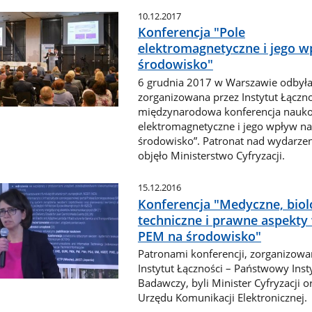
10.12.2017
Konferencja "Pole
elektromagnetyczne i jego w
środowisko"
6 grudnia 2017 w Warszawie odbyła
zorganizowana przez Instytut Łączno
międzynarodowa konferencja nauko
elektromagnetyczne i jego wpływ na
środowisko”. Patronat nad wydarze
objęło Ministerstwo Cyfryzacji.
15.12.2016
Konferencja "Medyczne, biol
techniczne i prawne aspekt
PEM na środowisko"
Patronami konferencji, zorganizowa
Instytut Łączności – Państwowy Inst
Badawczy, byli Minister Cyfryzacji o
Urzędu Komunikacji Elektronicznej.