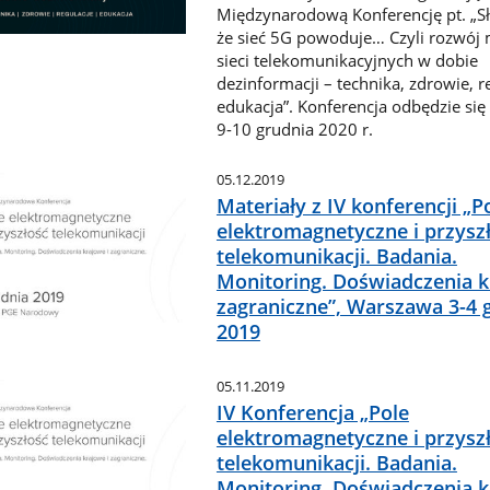
Międzynarodową Konferencję pt. „S
że sieć 5G powoduje… Czyli rozwój
sieci telekomunikacyjnych w dobie
dezinformacji – technika, zdrowie, re
edukacja”. Konferencja odbędzie się
9-10 grudnia 2020 r.
05.12.2019
Materiały z IV konferencji „P
elektromagnetyczne i przysz
telekomunikacji. Badania.
Monitoring. Doświadczenia k
zagraniczne”, Warszawa 3-4 
2019
05.11.2019
IV Konferencja „Pole
elektromagnetyczne i przysz
telekomunikacji. Badania.
Monitoring. Doświadczenia k