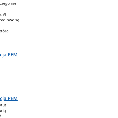
czego nie
s VI
radiowe są
która
cja PEM
cja PEM
ytut
rią
V