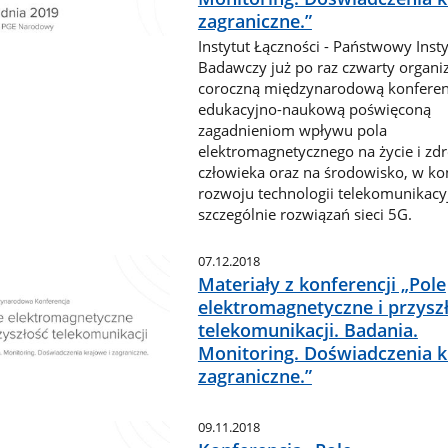
zagraniczne.”
Instytut Łączności - Państwowy Insty
Badawczy już po raz czwarty organi
coroczną międzynarodową konferen
edukacyjno-naukową poświęconą
zagadnieniom wpływu pola
elektromagnetycznego na życie i zd
człowieka oraz na środowisko, w ko
rozwoju technologii telekomunikacy
szczególnie rozwiązań sieci 5G.
07.12.2018
Materiały z konferencji „Pole
elektromagnetyczne i przysz
telekomunikacji. Badania.
Monitoring. Doświadczenia k
zagraniczne.”
09.11.2018