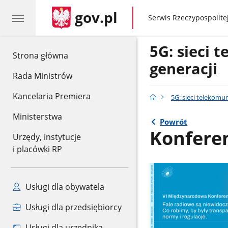
gov.pl
gov.pl
Serwis Rzeczypospolitej
5G: sieci 
gov.pl
Strona główna
generacji
Rada Ministrów
Kancelaria Premiera
5G: sieci telekomu
Ministerstwa
Powrót
Konfere
Urzędy, instytucje
i placówki RP
Usługi dla obywatela
Usługi dla przedsiębiorcy
Usługi dla urzędnika