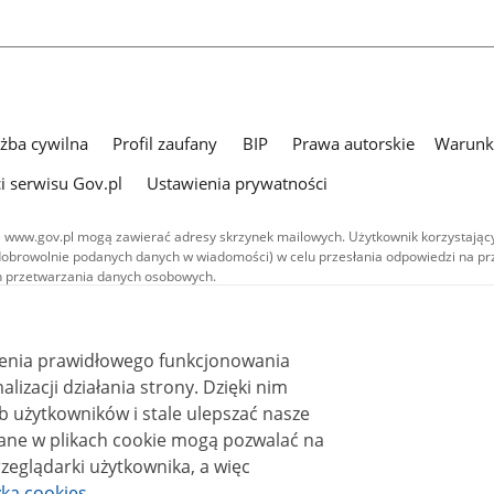
użba cywilna
Profil zaufany
BIP
Prawa autorskie
Warunki
i serwisu Gov.pl
Ustawienia prywatności
 www.gov.pl mogą zawierać adresy skrzynek mailowych. Użytkownik korzystający
dobrowolnie podanych danych w wiadomości) w celu przesłania odpowiedzi na prz
ach przetwarzania danych osobowych.
we publikowane w serwisie (z wyłączeniem treści audiowizualnych), są
 na licencji typu Creative Commons: uznanie autorstwa - na tych samych
 (CC BY-SA 4.0). Materiały audiowizualne, w tym zdjęcia, materiały audio i wideo
ienia prawidłowego funkcjonowania
ane na licencji typu Creative Commons: uznanie autorstwa użycie niekomercyjne 
ależnych 4.0 (CC BY-NC-ND 4.0), o ile nie jest to stwierdzone inaczej.
i działania strony. Dzięki nim
 użytkowników i stale ulepszać nasze
zeglądarki użytkownika, a więc
yka cookies