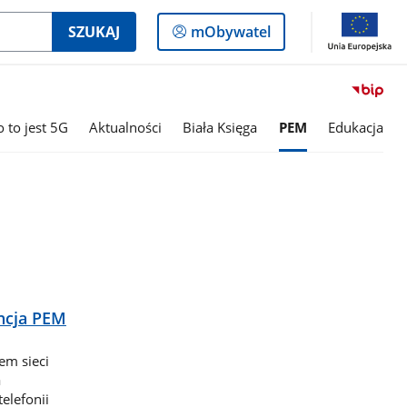
Logowanie
SZUKAJ
mObywatel
do
panelu
o to jest 5G
Aktualności
Biała Księga
PEM
Edukacja
ncja PEM
em sieci
a
elefonii