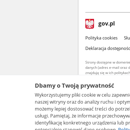
stopka
Strona
gov.pl
gov.pl
główna
gov.pl
Polityka cookies
Sł
Deklaracja dostępnośc
Strony dostępne w domenie
danych (adres e-mail oraz 
znajdują się w ich polityk
Treści teksto
Dbamy o Twoją prywatność
udostępniane
warunkach 4.0
Wykorzystujemy pliki cookie w celu zapewn
są udostępni
bez utworów z
naszej witryny oraz do analizy ruchu i optymalizacj
możemy lepiej dostosować treści do potrzeb
usługi. Pamiętaj, że informacje przechowywane w plikach cookie mogą pozwalać na
identyfikację konkretnego urządzenia lub pr
potencjalnie stanowić dane osobowe.
Polit