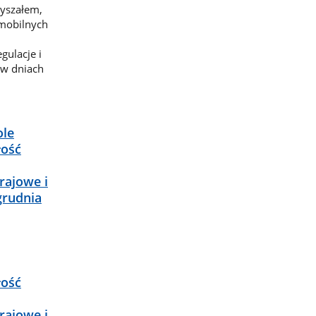
łyszałem,
 mobilnych
gulacje i
 w dniach
ole
łość
rajowe i
grudnia
łość
rajowe i