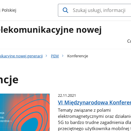
 Polskiej
telekomunikacyjne nowej
C
nikacyjne nowej generacji
PEM
Konferencje
ncje
22.11.2021
VI Międzynarodowa Konfere
Tematy związane z polami
elektromagnetycznymi oraz działani
5G to bardzo trudne zagadnienia dl
przeciętnego użytkownika mobilnej t