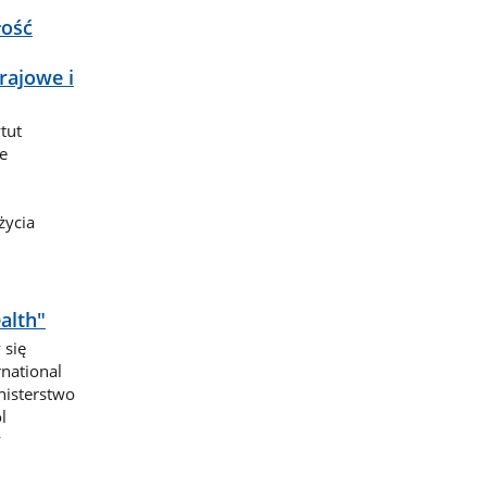
łość
rajowe i
tut
e
życia
alth"
 się
national
nisterstwo
l
w