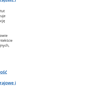
tut
zuje
cję
rowie
ntekście
jnych,
łość
rajowe i