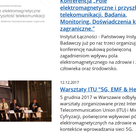
Konferencja „Pole
elektromagnetyczne i przysz
telekomunikacji. Badania.
Monitoring. Doświadczenia k
zagraniczne.”
Instytut Łączności - Państwowy Insty
Badawczy już po raz trzeci organizuj
konferencję naukową poświęconą
zagadnieniom wpływu pola
elektromagnetycznego na zdrowie i 
człowieka oraz środowisko.
12.12.2017
Warsztaty ITU "5G, EMF & He
5 grudnia 2017 w Warszawie odbyły
warsztaty zorganizowane przez Inter
Telecommunication Union (ITU) i Mi
Cyfryzacji, poświęcone wpływowi pó
elektromagnetycznych na zdrowie 
kontekście wprowadzania sieci 5G.