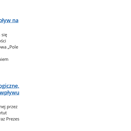
pływ na
 się
ści
wa „Pole
niem
ogiczne,
y wpływu
nej przez
ytut
raz Prezes